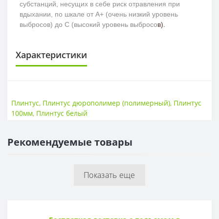
субстанций, несущих в себе риск отравления при
вдыхании, по шкале от A+ (очень низкий уровень
выбросов) до С (высокий уровень выбросо
в).
Характеристики
ПЛИНТУС
Высота
100мм
Плинтус
,
Плинтус дюрополимер (полимерный)
,
Плинтус
Длина
2000мм
100мм
,
Плинтус белый
Толщина
16мм
Рекомендуемые товары
Показать еще