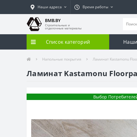
Наши адреса
Время работы
BMB.BY
Строительные и
отделочные материалы
Список категорий
Наши
Напольные покрытия
Ламинат Kastamonu Floo
Ламинат Kastamonu Floorpan
Выбор Потребителе