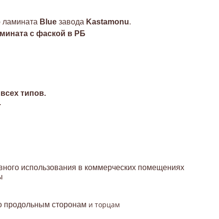
ю ламината
Blue
завода
Kastamonu
.
амината с фаской в РБ
 всех типов.
.
вного использования в коммерческих помещениях
ы
и торцам
по продольным сторонам