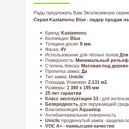
Рады предложить Вам Эксклюзивную сери
Серия Kastamonu Blue - лидер продаж л
Бренд:
Kastamonu
Коллекция:
Blue
Толщина доски:
8 мм.
Фаска:
4V
Использование для тёплых полов:
Для
Поверхность:
Минимальный рельеф
Степень блеска:
Матовая под дерево
Пропитка замка:
Да
Тип замка:
Uniclic
Площадь Упаковки:
2,131 м2.
Размеры:
1 380 x 195 мм
25 лет гарантии
Класс эксплуатации 33 -
для интенси
Безвредность
для окружающей сред
Влагоизоляция
Aquastop
Антибактериальная поверхность
Uniclic
продвинутый замок -защелка 
VOC A+ - наивысшее качество