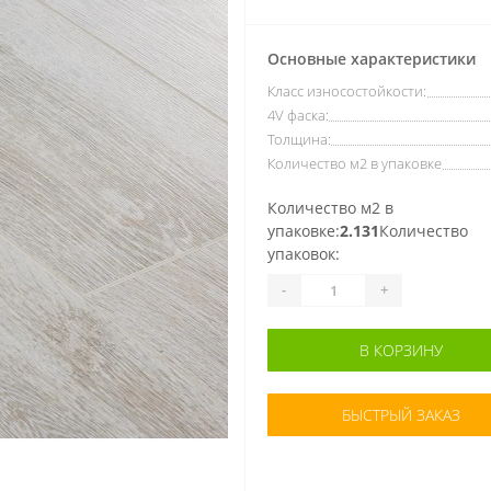
Основные характеристики
Класс износостойкости:
4V фаска:
Толщина:
Количество м2 в упаковке
Количество м2 в
упаковке:
2.131
Количество
упаковок:
-
+
В КОРЗИНУ
БЫСТРЫЙ ЗАКАЗ