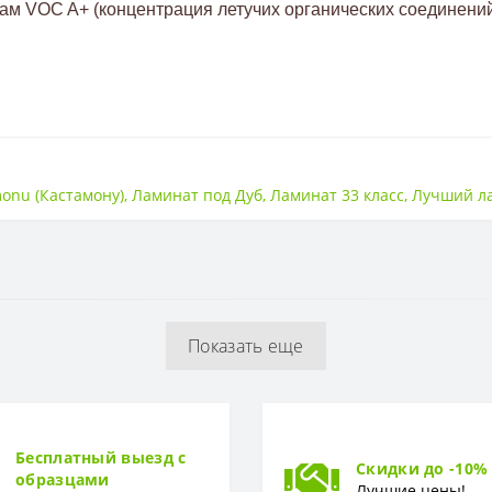
ам VOC A+ (концентрация летучих органических соединени
33 класс
onu (Кастамону)
,
Ламинат под Дуб
,
Ламинат 33 класс
,
Лучший л
Есть
8 мм
Показать еще
Бесплатный выезд с
Скидки до -10%
образцами
Лучшие цены!