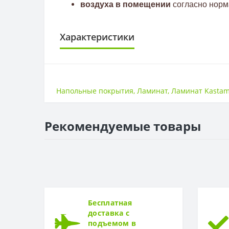
воздуха в помещении
согласно норм
Характеристики
КЛАСС ИЗНОСОСТОЙКОСТИ
Класс износостойкости
Напольные покрытия
,
Ламинат
,
Ламинат Kastam
НАЛИЧИЕ ФАСКИ
4V фаска
Рекомендуемые товары
ТОЛЩИНА
Толщина
Бесплатная
доставка с
подъемом в