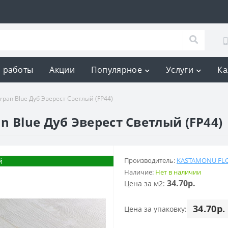
 работы
Акции
Популярное
Услуги
Ка
rpan Blue Дуб Эверест Светлый (FP44)
 Blue Дуб Эверест Светлый (FP44)
Производитель:
KASTAMONU FL
й
Наличие:
Нет в наличии
34.70р.
Цена за м2:
34.70р.
Цена за упаковку: