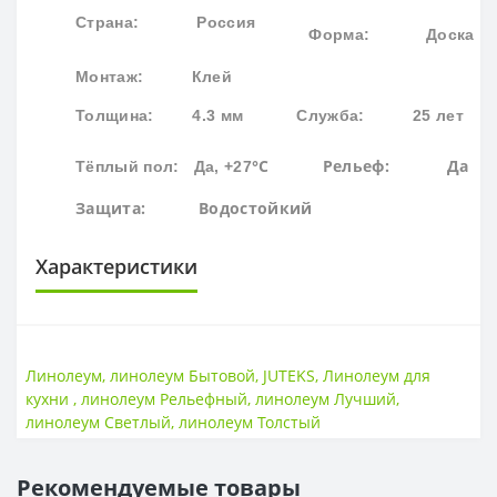
Страна: Россия
Форма:
Доска
Монтаж: Клей
Толщина: 4.3 мм
Служба: 25 лет
°С
Рельеф: Да
Тёплый пол: Да, +27
Защита:
Водостойк
ий
Характеристики
ОСНОВА
Основа
Пена + текстиль
Линолеум
,
линолеум Бытовой
,
JUTEKS
,
Линолеум для
кухни
,
линолеум Рельефный
,
линолеум Лучший
,
ПОВЕРХНОСТЬ
линолеум Светлый
,
линолеум Толстый
Поверхность
Рельефная
Рекомендуемые товары
ТОЛЩИНА