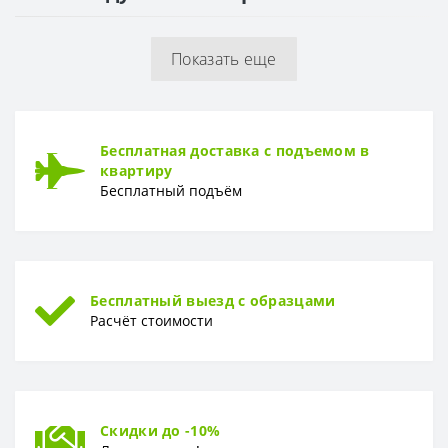
Толщина
4,8 мм
Показать еще
ТОЛЩИНА ЗАЩИТНОГО СЛОЯ
Толщина защитного слоя
0,4 мм
УСТОЙЧИВОСТЬ К ВОЗДЕЙСТВИЮ МЕБЕЛИ
Бесплатная доставка с подъемом в
Устойчивость к воздействию мебели
Высокая
квартиру
Бесплатный подъём
Бесплатный выезд с образцами
Расчёт стоимости
Скидки до -10%