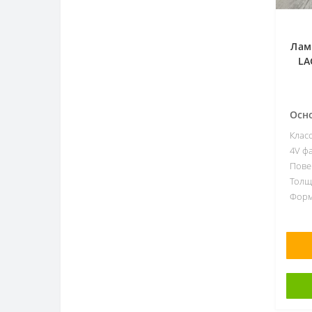
Поштучно
22
Толщина
Лам
LA
Все
7мм
4
8мм
Осн
77
9мм
Клас
2
4V фа
10мм
3
Пове
12мм
4
Толщ
Форм