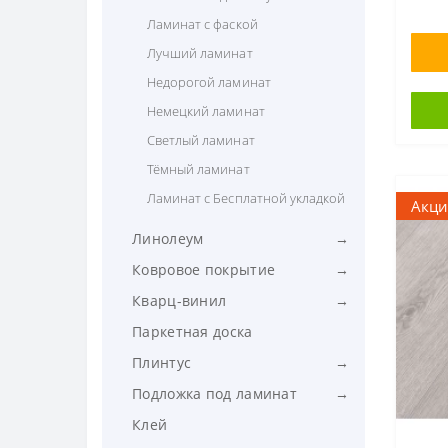
Ламинат с фаской
Лучший ламинат
Недорогой ламинат
Немецкий ламинат
Светлый ламинат
Тёмный ламинат
Ламинат с Бесплатной укладкой
Акци
Линолеум
линолеум Толстый
Ковровое покрытие
линолеум Бытовой
Ковровое покрытие Бытовое
Кварц-винил
Линолеум для кухни
Ковровое покрытие
Виниловый пол Замковой
Паркетная доска
Коммерческое
линолеум Лучший
Виниловый пол Клеевой
Плинтус
Ковровые дорожки
линолеум Недорогой
Виниловый пол с Фаской
Плинтус ПВХ
Подложка под ламинат
Ковролин высокий ворс
линолеум ПВХ
Виниловый пол под Доски
Плинтус 100мм
подложка из вспененного
Клей
Ковролин для дома
линолеум Под плитку
Полиэтилена
Виниловый пол под Плитку
Плинтус 58мм (сапожок)