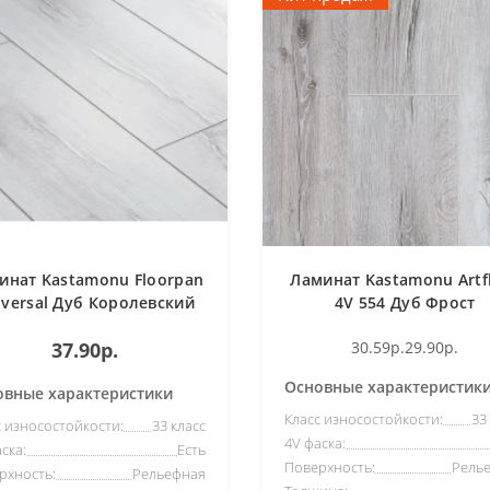
инат Kastamonu Floorpan
Ламинат Kastamonu Artf
iversal Дуб Королевский
4V 554 Дуб Фрост
Снежный FP707
37.90р.
30.59р.
29.90р.
Основные характеристик
овные характеристики
Класс износостойкости:
33
с износостойкости:
33 класс
4V фаска:
ска:
Есть
Поверхность:
Рель
рхность:
Рельефная