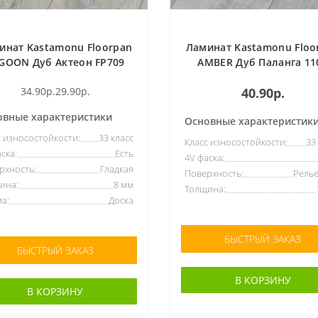
инат Kastamonu Floorpan
Ламинат Kastamonu Floo
GOON Дуб Актеон FP709
AMBER Дуб Паланга 11
33кл/10мм 4V
34.90р.
29.90р.
40.90р.
овные характеристики
Основные характеристик
с износостойкости:
33 класс
Класс износостойкости:
33
ска:
Есть
4V фаска:
рхность:
Гладкая
Поверхность:
Рель
ина:
8 мм
Толщина:
а:
Доска
БЫСТРЫЙ ЗАКАЗ
БЫСТРЫЙ ЗАКАЗ
В КОРЗИНУ
В КОРЗИНУ