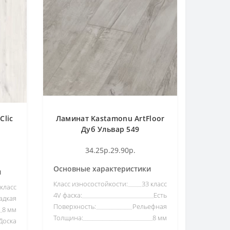
Clic
Ламинат Kastamonu ArtFloor
Дуб Ульвар 549
34.25р.
29.90р.
Основные характеристики
и
Класс износостойкости:
33 класс
 класс
4V фаска:
Есть
адкая
Поверхность:
Рельефная
8 мм
Толщина:
8 мм
Доска