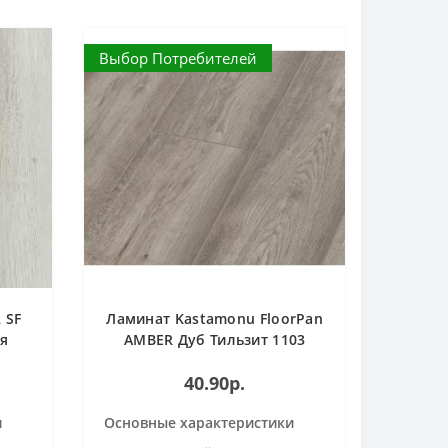
Выбор Потребителей
 SF
Ламинат Kastamonu FloorPan
ия
AMBER Дуб Тильзит 1103
33кл/10мм 4V
40.90р.
и
Основные характеристики