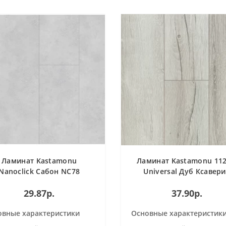
Ламинат Kastamonu
Ламинат Kastamonu 112
Nanoclick Сабон NC78
Universal Дуб Ксавер
29.87р.
37.90р.
овные характеристики
Основные характеристик