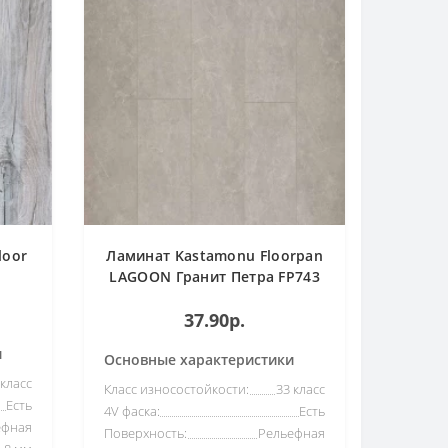
loor
Ламинат Kastamonu Floorpan
LAGOON Гранит Петра FP743
37.90р.
и
Основные характеристики
 класс
Класс износостойкости:
33 класс
Есть
4V фаска:
Есть
ефная
Поверхность:
Рельефная