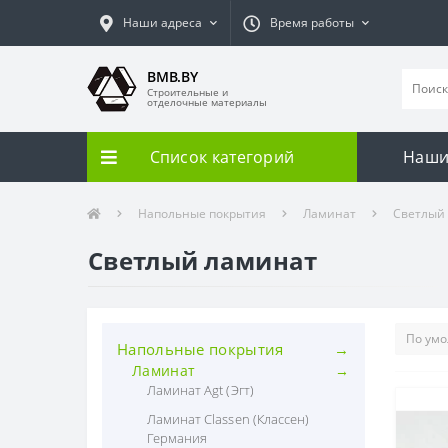
Наши адреса
Время работы
BMB.BY
Строительные и
отделочные материалы
Список категорий
Наши
Напольные покрытия
Ламинат
Светлый
Светлый ламинат
Напольные покрытия
Ламинат
Ламинат Agt (Эгт)
Ламинат Classen (Классен)
Германия