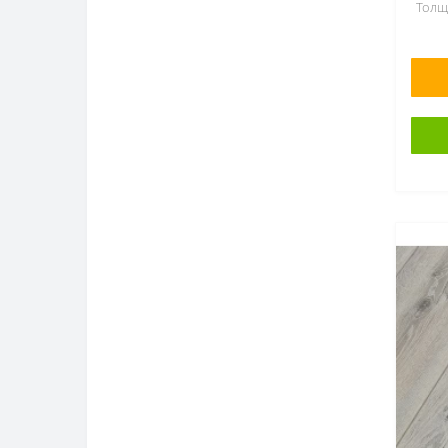
Толщ
Класс износостойкости
Все
31 класс
4
32 класс
37
33 класс
50
Страна ввоза
Германия
8
Турция
4
РФ
45
Беларусь
30
Сборка
По рядам
70