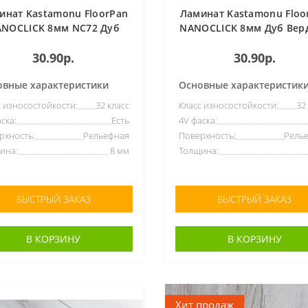
инат Kastamonu FloorPan
Ламинат Kastamonu Floo
NOCLICK 8мм NC72 Дуб
NANOCLICK 8мм Дуб Вер
Уника
NC74
30.90р.
30.90р.
овные характеристики
Основные характеристик
с износостойкости:
32 класс
Класс износостойкости:
32
ска:
Есть
4V фаска:
рхность:
Рельефная
Поверхность:
Рель
ина:
8 мм
Толщина:
БЫСТРЫЙ ЗАКАЗ
БЫСТРЫЙ ЗАКАЗ
В КОРЗИНУ
В КОРЗИНУ
Хит продаж