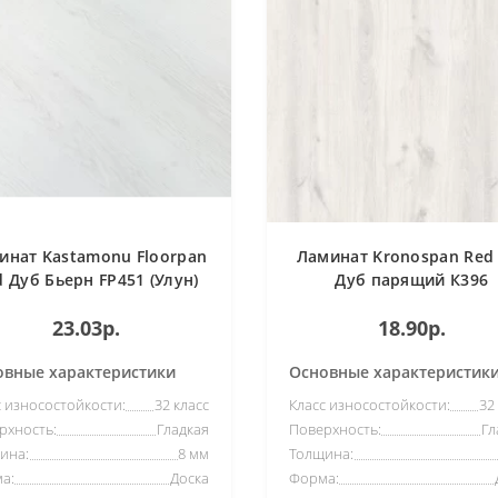
инат Kastamonu Floorpan
Ламинат Kronospan Red 
d Дуб Бьерн FP451 (Улун)
Дуб парящий К396
23.03р.
18.90р.
овные характеристики
Основные характеристик
с износостойкости:
32 класс
Класс износостойкости:
32
рхность:
Гладкая
Поверхность:
Гл
ина:
8 мм
Толщина:
а:
Доска
Форма: