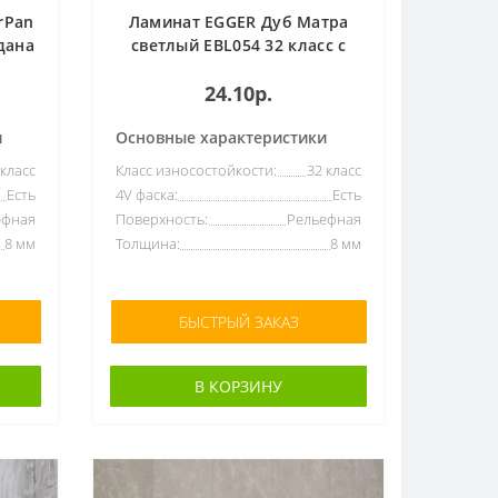
rPan
Ламинат EGGER Дуб Матра
дана
светлый EBL054 32 класс с
фаской
24.10р.
и
Основные характеристики
 класс
Класс износостойкости:
32 класс
Есть
4V фаска:
Есть
ефная
Поверхность:
Рельефная
8 мм
Толщина:
8 мм
БЫСТРЫЙ ЗАКАЗ
В КОРЗИНУ