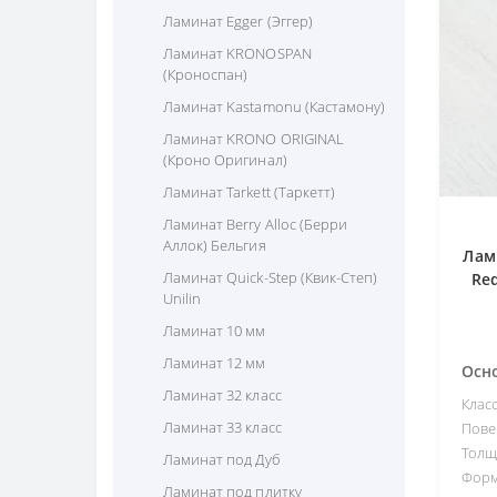
Ламинат Egger (Эггер)
Ламинат KRONOSPAN
(Кроноспан)
Ламинат Kastamonu (Кастамону)
Ламинат KRONO ORIGINAL
(Кроно Оригинал)
Ламинат Tarkett (Таркетт)
Ламинат Berry Alloc (Берри
Аллок) Бельгия
Лам
Ламинат Quick-Step (Квик-Степ)
Re
Unilin
Ламинат 10 мм
Ламинат 12 мм
Осн
Ламинат 32 класс
Клас
Ламинат 33 класс
Пове
Толщ
Ламинат под Дуб
Форм
Ламинат под плитку