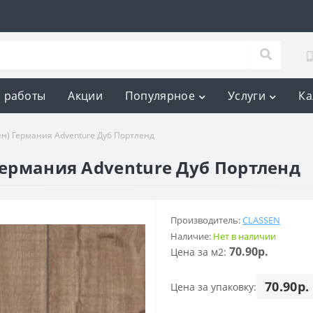
 работы
Акции
Популярное
Услуги
Ка
ен) Германия Adventure Дуб Портленд
Германия Adventure Дуб Портленд
Производитель:
CLASSEN
Наличие:
Нет в наличии
70.90р.
Цена за м2:
70.90р.
Цена за упаковку: