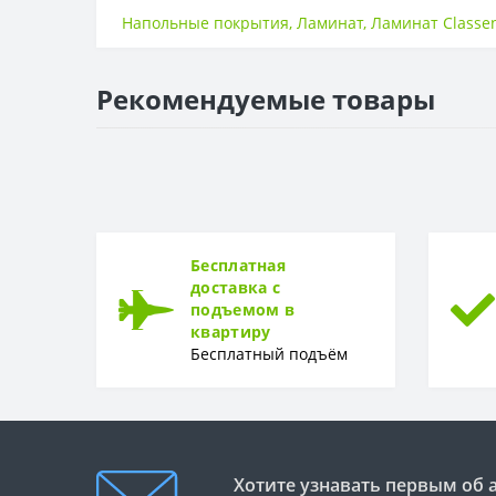
Класс износостойкости
Напольные покрытия
,
Ламинат
,
Ламинат Classe
НАЛИЧИЕ ФАСКИ
4V фаска
Рекомендуемые товары
ТОЛЩИНА
Толщина
Бесплатная
доставка с
подъемом в
квартиру
Бесплатный подъём
Хотите узнавать первым об 