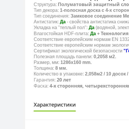
атовый защитный слой
Структура:
Полум
Тип декора:
1-полосная доска с 4-х стор
Тип соединения:
Замковое соединение M
Антистатик:
Да
- свойства антистатика сниж
Укладка на "теплый пол":
Да
(водяной, элект
Технология
Влагостойкая HDF-плита:
Да
+
Соответствие европейским нормам EN 133
Соответствие европейским нормам эколог
Сертификат экологической безопасности
"Г
Полезная площадь панели:
0,2058 м2.
Размер, мм:
1286х160 mm.
Толщина:
8
мм.
Количество в упаковке:
2,058м2 / 10 досок / 
Гарантия:
20 лет
Фаска:
4-х сторонняя, четырехстороння
Характеристики
КЛАСС ИЗНОСОСТОЙКОСТИ