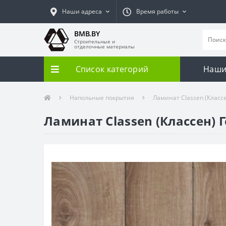
Наши адреса
Время работы
BMB.BY
Строительные и
отделочные материалы
Список категорий
Наши
Напольные покрытия
Ламинат Classen (Класс
Ламинат Classen (Классен) 