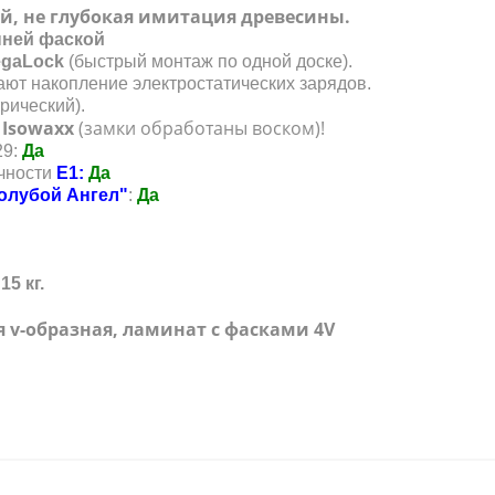
, не глубокая имитация древесины.
онней фаской
egaLock
(быстрый монтаж по одной доске).
ают накопление электростатических зарядов.
рический).
 Isowaxx
(замки обработаны воском)!
29:
Да
ичности
E1
:
Да
олубой Ангел"
:
Да
15 кг.
я v-образная, ламинат с фасками 4V