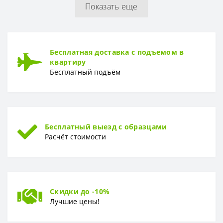
Показать еще
ТОЛЩИНА ЗАЩИТНОГО СЛОЯ
Толщина защитного слоя
0,4 мм
УСТОЙЧИВОСТЬ К ВОЗДЕЙСТВИЮ МЕБЕЛИ
Бесплатная доставка с подъемом в
Устойчивость к воздействию мебели
Высокая
квартиру
Бесплатный подъём
Бесплатный выезд с образцами
Расчёт стоимости
Скидки до -10%
Лучшие цены!