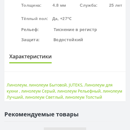
Толщина:
4.8 мм
Служба: 25 лет
°С
Тёплый пол: Да, +27
Рельеф: Тиснение в регистр
Защита:
Водостойк
ий
Характеристики
ОСНОВА
Основа
Пена + текстиль
Линолеум
,
линолеум Бытовой
,
JUTEKS
,
Линолеум для
кухни
,
линолеум Серый
,
линолеум Рельефный
,
линолеум
ПОВЕРХНОСТЬ
Лучший
,
линолеум Светлый
,
линолеум Толстый
Поверхность
Рельефная
Рекомендуемые товары
ТОЛЩИНА
Толщина
4,8 мм