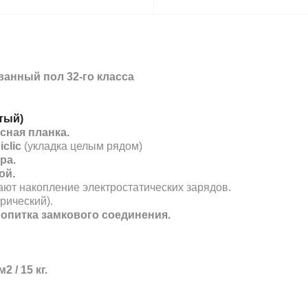
анный пол 32-го класса
тый)
сная планка.
clic
(укладка целым рядом)
ура
.
ой.
ают накопление электростатических зарядов.
рический).
ропитка замкового соединения.
2 / 15 кг.