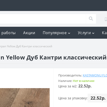
 работы
Акции
Популярное
Услуги
Ка
rpan Yellow Дуб Кантри классический
n Yellow Дуб Кантри классический
Производитель:
KASTAMONU FL
Наличие:
Нет в наличии
22.52р.
Цена за м2:
22.52р.
Цена за упаковку: