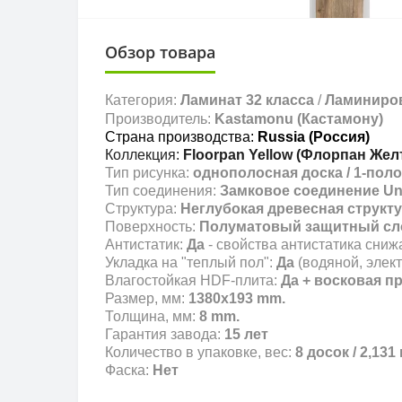
Обзор товара
Категория:
Ламинат 32 класса
/
Л
аминиров
Производитель:
Kastamonu (Кастамону)
Страна производства:
Russia
(Россия
)
Коллекция:
Floorpan Yellow (Флорпан Жел
Тип рисунка:
однополосная доска / 1-поло
Тип соединения:
Замковое соединение Uni
Структура:
Неглубокая древесная структ
Поверхность:
Полуматовый защитный сл
Антистатик:
Да
- свойства антистатика сниж
Укладка на "теплый пол":
Да
(водяной, элект
Влагостойкая HDF-плита:
Да + восковая п
Размер, мм:
1380х193 mm.
Толщина, мм:
8 mm.
Гарантия завода:
15
лет
Количество в упаковке,
вес:
8 досок / 2,131 м
Фаска:
Нет