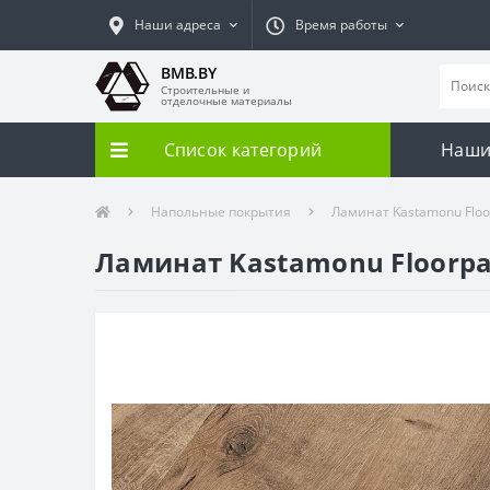
Наши адреса
Время работы
BMB.BY
Строительные и
отделочные материалы
Список категорий
Наши
Напольные покрытия
Ламинат Kastamonu Floo
Ламинат Kastamonu Floorpa