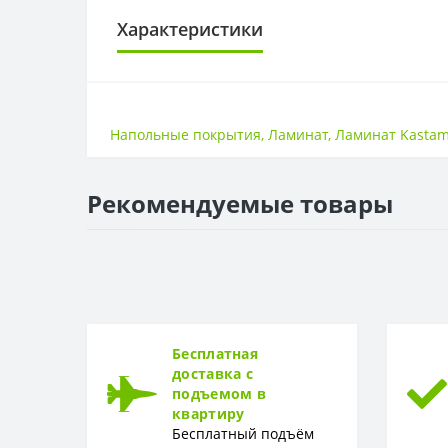
Характеристики
КЛАСС ИЗНОСОСТОЙКОСТИ
Класс износостойкости
Напольные покрытия
,
Ламинат
,
Ламинат Kastam
ПОВЕРХНОСТЬ
Поверхность
Рекомендуемые товары
ТОЛЩИНА
Толщина
Бесплатная
доставка с
подъемом в
квартиру
Бесплатный подъём