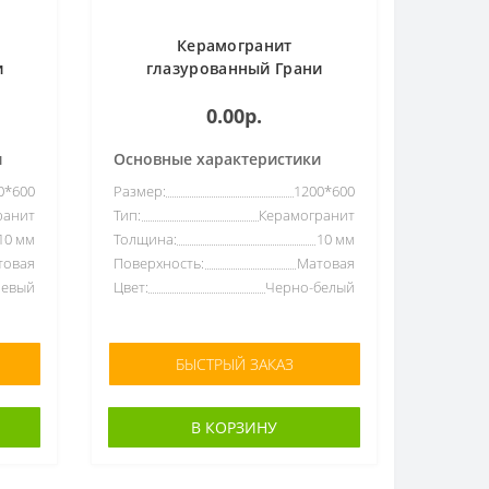
Керамогранит
и
глазурованный Грани
мень
Таганная Simbel-carbon
0.00р.
мрамор черно-белый
(1200*600)
и
Основные характеристики
0*600
Размер:
1200*600
ранит
Тип:
Керамогранит
10 мм
Толщина:
10 мм
товая
Поверхность:
Матовая
невый
Цвет:
Черно-белый
БЫСТРЫЙ ЗАКАЗ
В КОРЗИНУ