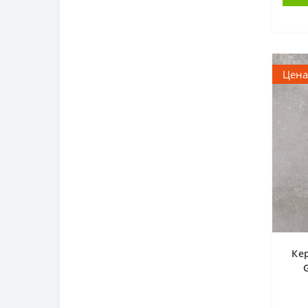
Nadelva
1
Nerina Slash
2
Newstone
1
Niagara
1
Цена
Ocean Romance
3
Quenos
4
Royal Black
1
Sand
2
Silvia
5
Амалфи
1
Амалфи
7
Арман
6
Барбадос
2
Кер
Борнео
1
Ганг
1