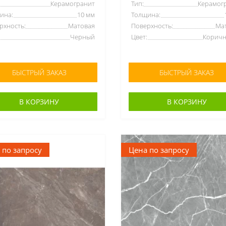
Керамогранит
Тип:
Керамог
ина:
10 мм
Толщина:
рхность:
Матовая
Поверхность:
Ма
Черный
Цвет:
Корич
БЫСТРЫЙ ЗАКАЗ
БЫСТРЫЙ ЗАКАЗ
В КОРЗИНУ
В КОРЗИНУ
 по запросу
Цена по запросу