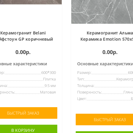
Керамогранит Belani
Керамогранит Альм
йфстоун GP коричневый
Керамика Emotion 570x
600х300мм
(серый)
0.00р.
0.00р.
овные характеристики
Основные характеристик
ер:
600*300
Размер:
60
Плитка
Тип:
Керамог
ина:
9.5 мм
Толщина:
рхность:
Матовая
Поверхность:
Глян
Цвет:
БЫСТРЫЙ ЗАКАЗ
БЫСТРЫЙ ЗАКАЗ
В КОРЗИНУ