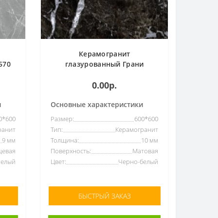
а
Керамогранит
570
глазурованный Грани
Таганная Simbel-carbon
0.00р.
мрамор черно-белый
(600*600)
и
Основные характеристики
0*600
Размер:
600*600
ранит
Тип:
Керамогранит
9 мм
Толщина:
10 мм
цевая
Поверхность:
Матовая
Белый
Цвет:
Черно-белый
БЫСТРЫЙ ЗАКАЗ