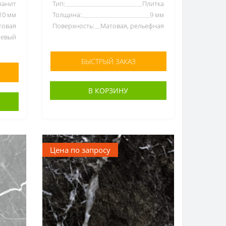
ранит
Тип:
Плитка
10 мм
Толщина:
9 мм
товая
Поверхность:
Матовая, рельефная
невый
БЫСТРЫЙ ЗАКАЗ
В КОРЗИНУ
Цена по запросу