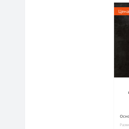
Цена
Материал
Керамика
80
Керамогранит
120
Размещение
Напольная
139
Настенная
118
Рисунок Плитки
Абстракция
1
Т
Без рисунка
40
ц
Дерево
18
Осн
Мозаика
14
Разм
Паркет
3