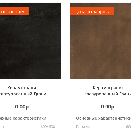
 по запросу
Цена по запросу
Керамогранит
Керамогранит
глазурованный Грани
глазурованный Гран
аганная Madain-plumb
Таганная Matera-oxide б
0.00р.
0.00р.
емент черный (600*600)
коричневый (600*600
овные характеристики
Основные характеристик
ер:
600*600
Размер:
60