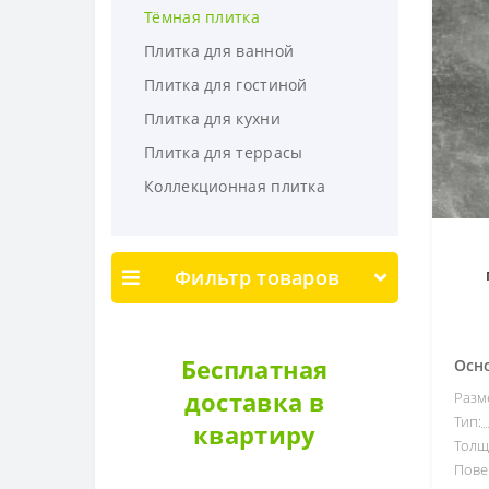
Тёмная плитка
Плитка для ванной
Плитка для гостиной
Плитка для кухни
Плитка для террасы
Коллекционная плитка
Фильтр товаров
Т
Цена
1
-
86
р.
Бесплатная
Осн
доставка в
Разм
Тип:
квартиру
Производитель
Толщ
Пове
Allore
7