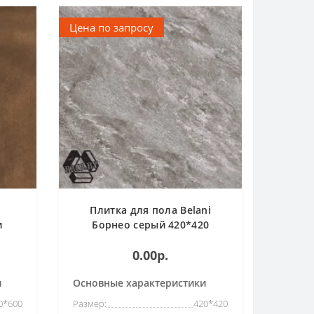
Цена по запросу
Плитка для пола Belani
и
Борнео серый 420*420
етон
0.00р.
)
и
Основные характеристики
0*600
Размер:
420*420