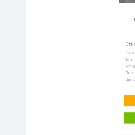
420х420
19
500х500
1
Т
200х900
3
бет
200х1200
5
200х1800
Осн
1
250х750
Разм
7
Тип:
290х890
8
Толщ
300х300
5
Пове
Цвет:
300х600
4
300х900
11
450х450
1
470х470
2
600х300
1
800х800
9
220x900
7