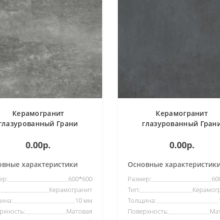
Керамогранит
Керамогранит
глазурованный Грани
глазурованный Гран
аганная Madain-carbon
Таганная Matera-pitch б
0.00р.
0.00р.
цемент темно-серый
смолистый темно-сер
(600*600)
(600*600)
овные характеристики
Основные характеристик
ер:
600*600
Размер:
60
Керамогранит
Тип:
Керамог
ина:
10 мм
Толщина:
рхность:
Матовая
Поверхность:
Ма