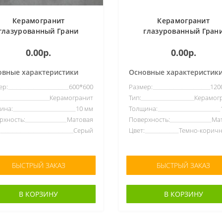
Керамогранит
Керамогранит
глазурованный Грани
глазурованный Гран
аганная Matera-eclipse
Таганная Petra-steel ка
0.00р.
0.00р.
он темно-серый (600*600)
серый (1200*600)
овные характеристики
Основные характеристик
ер:
600*600
Размер:
120
Керамогранит
Тип:
Керамог
ина:
10 мм
Толщина:
рхность:
Матовая
Поверхность:
Ма
Серый
Цвет:
Темно-корич
БЫСТРЫЙ ЗАКАЗ
БЫСТРЫЙ ЗАКАЗ
В КОРЗИНУ
В КОРЗИНУ