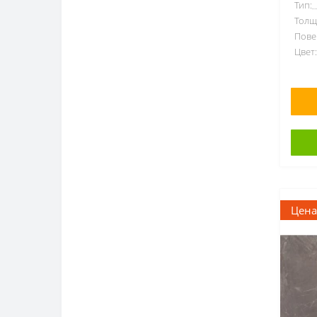
Тип:
Сюжетный рисунок
Толщ
1
Пове
Текстиль
3
Цвет:
Камень
79
Кирпич
2
Мрамор
33
Фриз
16
Поверхность
Глянцевая
46
Цена
Матовая
159
Форма
Квадрат
102
Прямоугольник
104