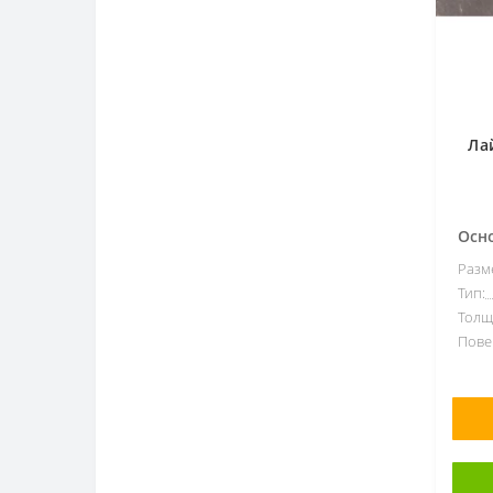
Коллекция
Antico
1
Arego
4
Forte
1
Ла
Gatsby
3
Grand Wood Rustic
3
Grava
2
Осн
Lauretta
3
Разм
Тип:
Lava
2
Толщ
Love You Navy
2
Пове
Love You Navy
2
Marble
2
Marmolino
2
Molle
7