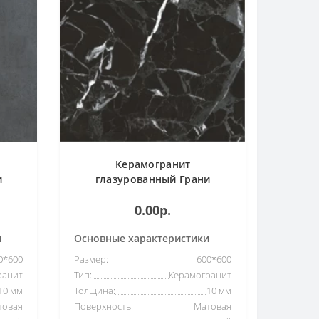
Керамогранит
и
глазурованный Грани
етон
Таганная Simbel-pitch
0.00р.
ый
мрамор черно-серый
(600*600)
и
Основные характеристики
0*600
Размер:
600*600
ранит
Тип:
Керамогранит
10 мм
Толщина:
10 мм
товая
Поверхность:
Матовая