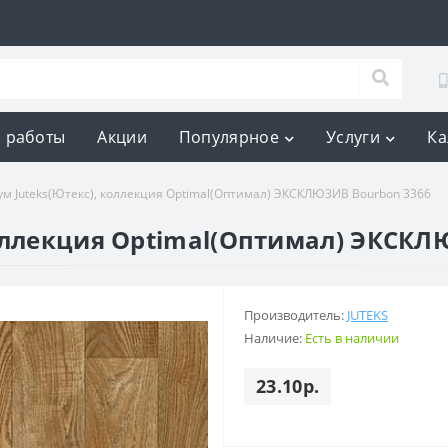
 работы
Акции
Популярное
Услуги
Ка
м Juteks(Ютекс), коллекция Optimal(Оптимал) ЭКСКЛЮЗИВ Bourbon 3366
оллекция Optimal(Оптимал) ЭКСКЛ
Производитель:
JUTEKS
Наличие:
Есть в наличии
23.10р.