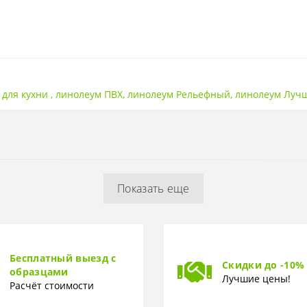
Вспененная
 для кухни
,
линолеум ПВХ
,
линолеум Рельефный
,
линолеум Луч
Гладкая
2 мм
Показать еще
0,4 мм
Бесплатный выезд с
Скидки до -10%
образцами
Доска
Лучшие цены!
Расчёт стоимости