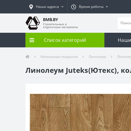
Наши адреса
Время работы
BMB.BY
Строительные и
отделочные материалы
Список категорий
Наши
Напольные покрытия
Линолеум
Линолеу
Линолеум Juteks(Ютекс), к