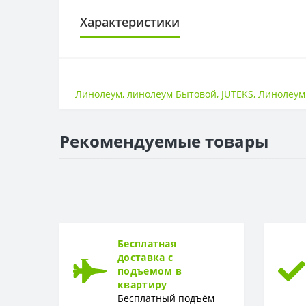
Характеристики
ОСНОВА
Основа
Линолеум
,
линолеум Бытовой
,
JUTEKS
,
Линолеум
ПОВЕРХНОСТЬ
Поверхность
Рекомендуемые товары
ТОЛЩИНА
Толщина
ТОЛЩИНА ЗАЩИТНОГО СЛОЯ
Толщина защитного слоя
Бесплатная
ФОРМА
доставка с
подъемом в
Форма
квартиру
Бесплатный подъём