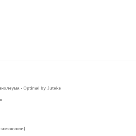
инолеума -
Optimal by Juteks
н
)
 помещении