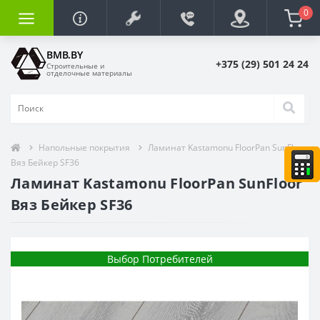
0
BMB.BY
+375 (29) 501 24 24
Строительные и
отделочные материалы
Напольные покрытия
Ламинат Kastamonu FloorPan SunFloor
Вяз Бейкер SF36
Ламинат Kastamonu FloorPan SunFloor
Вяз Бейкер SF36
Выбор Потребителей