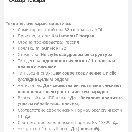
Технические характеристики:
Ламинированный пол
32-го класса
/ AC4
Производитель:
Kastamonu Floorpan
Страна производства:
Россия
Коллекция:
SunFloor 32
Структура:
Неглубокая древесная структура
Тип декора:
однополосная доска / 1-полосная
планка с фасками.
Тип соединения:
Замковое соединение Uniclic
(укладка целым рядом).
Антистатик:
Да - свойства антистатика снижают
накопление электростатических зарядов.
Влагостойкая HDF-плита:
Да + Восковая пропитка
(замки обработаны воском)!
Соответствие европейским нормам экологичности
E1:
Да
Соответствие европейским нормам EN 13329:
Да
Укладка на "
теплый пол
":
Да (водяной).