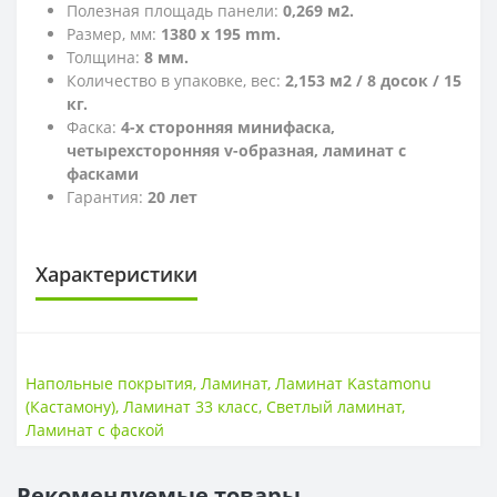
Полезная площадь панели:
0,269 м2.
Размер, мм:
1380 х 195 mm.
Толщина:
8 мм.
Количество в упаковке, вес:
2,153 м2 / 8 досок / 15
кг.
Фаска:
4-х сторонняя минифаска,
четырехсторонняя v-образная, ламинат с
фасками
Гарантия:
20 лет
Характеристики
КЛАСС ИЗНОСОСТОЙКОСТИ
Класс износостойкости
32 класс
Напольные покрытия
,
Ламинат
,
Ламинат Kastamonu
(Кастамону)
,
Ламинат 33 класс
,
Светлый ламинат
,
НАЛИЧИЕ ФАСКИ
Ламинат с фаской
4V фаска
Есть
Рекомендуемые товары