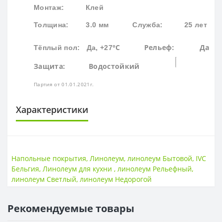
Монтаж: Клей
Толщина: 3.0 мм
Служба: 25 лет
°С
Рельеф: Да
Тёплый пол: Да, +27
Защита:
Водостойк
ий
Партия от 01.01.2021г.
Характеристики
ОСНОВА
Основа
Двойная
Напольные покрытия
,
Линолеум
,
линолеум Бытовой
,
IVC
Бельгия
,
Линолеум для кухни
,
линолеум Рельефный
,
ПОВЕРХНОСТЬ
линолеум Светлый
,
линолеум Недорогой
Поверхность
Рельефная
Рекомендуемые товары
ТОЛЩИНА