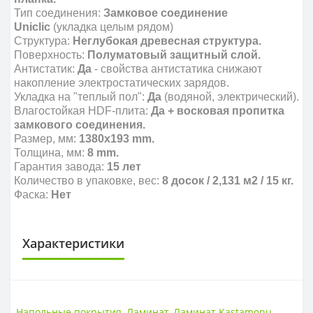
Тип соединения:
Замковое соединение
Uniclic
(укладка целым рядом)
Структура:
Неглубокая древесная структура
.
Поверхность:
Полуматовый защитный слой.
Антистатик:
Да
- свойства антистатика снижают
накопление электростатических зарядов.
Укладка на "теплый пол":
Да
(водяной, электрический).
Влагостойкая HDF-плита:
Да + восковая пропитка
замкового соединения.
Размер, мм:
1380х193 mm.
Толщина, мм:
8 mm.
Гарантия завода:
15
лет
Количество в упаковке,
вес:
8 досок / 2,131 м2 / 15 кг.
Фаска:
Нет
Характеристики
КЛАСС ИЗНОСОСТОЙКОСТИ
Класс износостойкости
32
Напольные покрытия
,
Ламинат
,
Ламинат Kastamonu