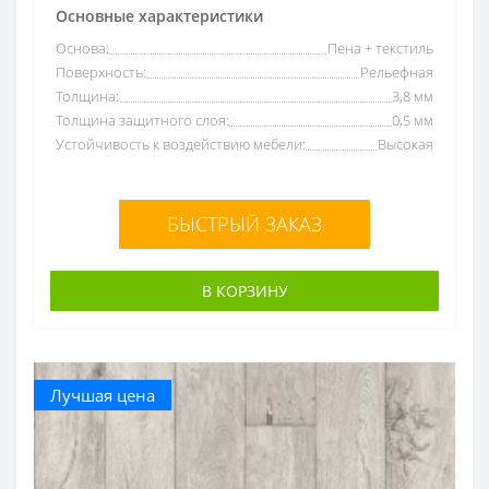
Основные характеристики
Основа:
Пена + текстиль
Поверхность:
Рельефная
Толщина:
3,8 мм
Толщина защитного слоя:
0,5 мм
Устойчивость к воздействию мебели:
Высокая
БЫСТРЫЙ ЗАКАЗ
В КОРЗИНУ
Лучшая цена