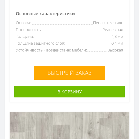
Victoria
8
Основные характеристики
Стандарт
1
Основа:
Пена + текстиль
Идилия Нова
16
Поверхность:
Рельефная
FORUM
Толщина:
4,8 мм
50
Толщина защитного слоя:
0,4 мм
Discovery
2
Устойчивость к воздействию мебели:
Высокая
БЫСТРЫЙ ЗАКАЗ
В КОРЗИНУ