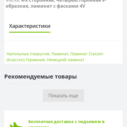
образная, ламинат с фасками 4V
Характеристики
КЛАСС ИЗНОСОСТОЙКОСТИ
Класс износостойкости
33 класс
Напольные покрытия
,
Ламинат
,
Ламинат Classen
(Классен) Германия
,
Немецкий ламинат
НАЛИЧИЕ ФАСКИ
4V фаска
Есть
Рекомендуемые товары
ТОЛЩИНА
Толщина
8 мм
Показать еще
Бесплатная доставка с подъемом в