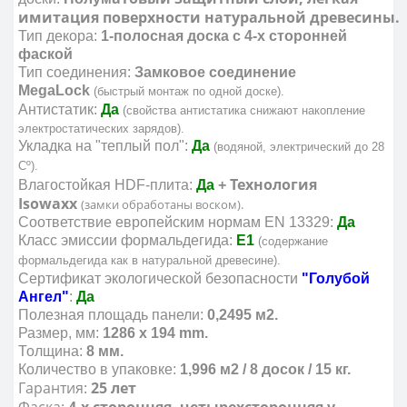
имитация поверхности натуральной древесины.
Тип декора:
1-полосная доска с 4-х сторонней
фаской
Тип соединения:
Замковое соединение
MegaLock
(быстрый монтаж по одной доске).
Антистатик:
Да
(свойства антистатика снижают накопление
электростатических зарядов).
Укладка на "теплый пол":
Да
(водяной, электрический до 28
Cº).
Технология
Влагостойкая HDF-плита:
Да
+
Isowaxx
(замки обработаны воском).
Соответствие европейским нормам EN 13329:
Да
Класс эмиссии формальдегида:
E1
(содержание
формальдегида как в натуральной древесине).
Сертификат экологической безопасности
"Голубой
Ангел"
:
Да
Полезная площадь панели:
0,2495 м2.
Размер, мм:
1286 х 194 mm.
Толщина:
8
мм.
Количество в упаковке:
1,996
м2 / 8 досок / 15 кг.
Гарантия:
25 лет
Фаска:
4-х сторонняя, четырехсторонняя v-