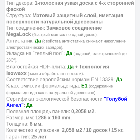
Тип декора:
1-полосная узкая доска с 4-х сторонней
фаской
Структура:
М
атовый защитный слой, имитация
поверхности натуральной древесины
Тип соединения:
Замковое соединение
MegaLock
(быстрый монтаж по одной доске).
Антистатик:
Да
(свойства антистатика снижают накопление
электростатических зарядов).
Укладка на "теплый пол":
Да
(водяной, электрический до
28Cº).
Технология
Влагостойкая HDF-плита:
Да
+
Isowaxx
(замки обработаны воском).
Соответствие европейским нормам EN 13329:
Да
Класс эмиссии формальдегида:
E1
(содержание
формальдегида как в натуральной древесине).
Сертификат экологической безопасности
"Голубой
Ангел"
:
Да
Полезная площадь панели:
0,2058 м2.
Размер, мм:
1286 х 160 mm.
Толщина:
8
мм.
Количество в упаковке:
2,058 м2 / 10 досок / 15 кг.
Гарантия:
25 лет