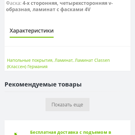
Фаска:
4-х сторонняя, четырехсторонняя v-
образная, ламинат с фасками 4V
Характеристики
КЛАСС ИЗНОСОСТОЙКОСТИ
Класс износостойкости
32 класс
Напольные покрытия
,
Ламинат
,
Ламинат Classen
(Классен) Германия
НАЛИЧИЕ ФАСКИ
4V фаска
Есть
Рекомендуемые товары
ТОЛЩИНА
Толщина
8 мм
Показать еще
Бесплатная доставка с подъемом в