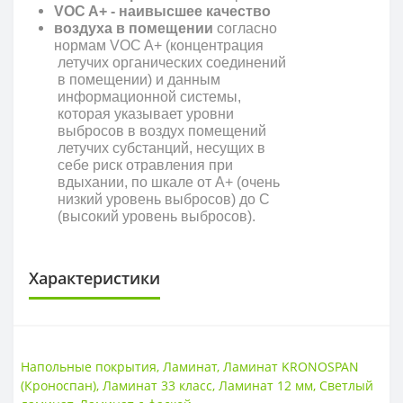
VOC A+ - наивысшее качество
воздуха в помещении
согласно
нормам VOC A+ (концентрация
летучих органических соединений
в помещении) и данным
информационной системы,
которая указывает уровни
выбросов в воздух помещений
летучих субстанций, несущих в
себе риск отравления при
вдыхании, по шкале от A+ (очень
низкий уровень выбросов) до С
(высокий уровень выбросов).
Характеристики
КЛАСС ИЗНОСОСТОЙКОСТИ
Класс износостойкости
33 класс
Напольные покрытия
,
Ламинат
,
Ламинат KRONOSPAN
(Кроноспан)
,
Ламинат 33 класс
,
Ламинат 12 мм
,
Светлый
НАЛИЧИЕ ФАСКИ