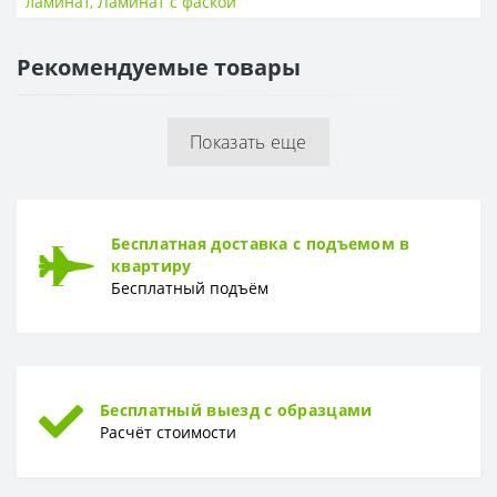
ламинат
,
Ламинат с фаской
4V фаска
Есть
Рекомендуемые товары
ТОЛЩИНА
Толщина
12 мм
Показать еще
Бесплатная доставка с подъемом в
квартиру
Бесплатный подъём
Бесплатный выезд с образцами
Расчёт стоимости