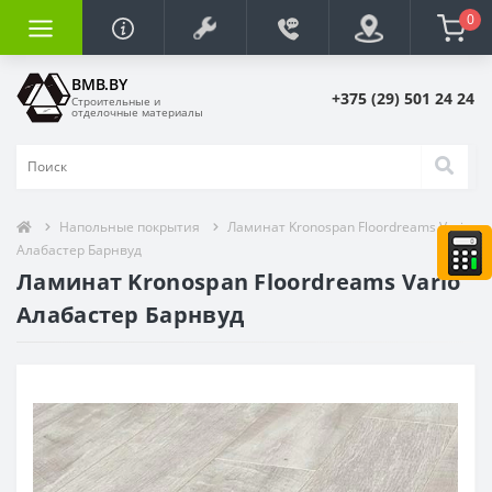
0
BMB.BY
+375 (29) 501 24 24
Строительные и
отделочные материалы
Напольные покрытия
Ламинат Kronospan Floordreams Vario
Алабастер Барнвуд
Ламинат Kronospan Floordreams Vario
Алабастер Барнвуд