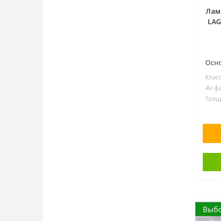
Лам
LA
Осн
Клас
4V фа
Толщ
Выбо