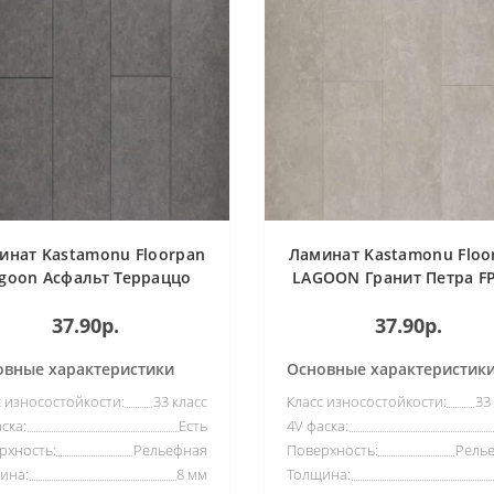
инат Kastamonu Floorpan
Ламинат Kastamonu Floo
goon Асфальт Терраццо
LAGOON Гранит Петра F
FP741
37.90р.
37.90р.
овные характеристики
Основные характеристик
с износостойкости:
33 класс
Класс износостойкости:
33
ска:
Есть
4V фаска:
рхность:
Рельефная
Поверхность:
Рель
ина:
8 мм
Толщина: