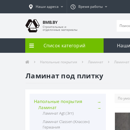
Наши адреса
Время работы
BMB.BY
Строительные и
отделочные материалы
Список категорий
Наши
Напольные покрытия
Ламинат
Ламинат 
Ламинат под плитку
Напольные покрытия
Ламинат
Ламинат Agt (Эгт)
Ламинат Classen (Классен)
Германия