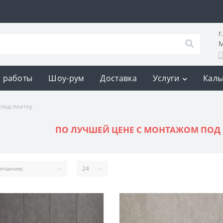
г
М
 работы
Шоу-рум
Доставка
Услуги
Каль
под плитку
ПО ЛУЧШЕЙ ЦЕНЕ С МОНТАЖОМ ПОД 