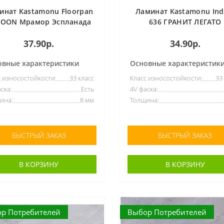
инат Kastamonu Floorpan
Ламинат Kastamonu Ind
GOON Мрамор Эспланада
636 ГРАНИТ ЛЕГАТО
FP740
37.90р.
34.90р.
овные характеристики
Основные характеристик
с износостойкости:
33 класс
Класс износостойкости:
33
ска:
Есть
4V фаска:
ина:
8 мм
Толщина:
БЫСТРЫЙ ЗАКАЗ
БЫСТРЫЙ ЗАКАЗ
В КОРЗИНУ
В КОРЗИНУ
р Потребителей
Выбор Потребителей