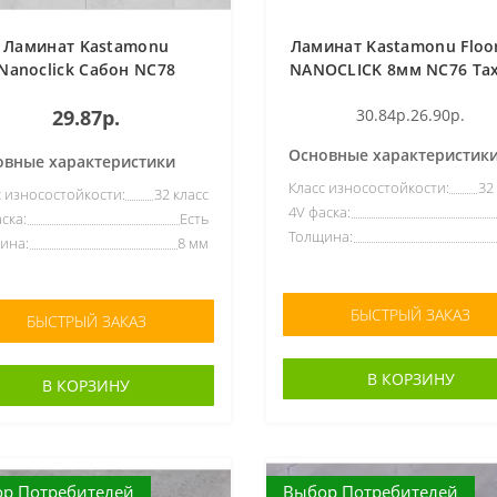
Ламинат Kastamonu
Ламинат Kastamonu Floo
Nanoclick Сабон NC78
NANOCLICK 8мм NC76 Та
29.87р.
30.84р.
26.90р.
Основные характеристик
овные характеристики
Класс износостойкости:
32
с износостойкости:
32 класс
4V фаска:
ска:
Есть
Толщина:
ина:
8 мм
БЫСТРЫЙ ЗАКАЗ
БЫСТРЫЙ ЗАКАЗ
В КОРЗИНУ
В КОРЗИНУ
р Потребителей
Выбор Потребителей