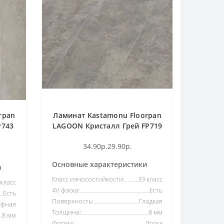
rpan
Ламинат Kastamonu Floorpan
P743
LAGOON Кристалл Грей FP719
34.90р.
29.90р.
Основные характеристики
и
Класс износостойкости:
33 класс
 класс
4V фаска:
Есть
Есть
Поверхность:
Гладкая
ефная
Толщина:
8 мм
8 мм
Форма:
Доска