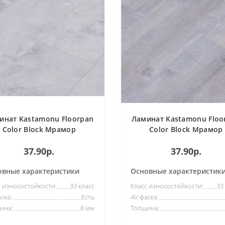
инат Kastamonu Floorpan
Ламинат Kastamonu Floo
Color Block Мрамор
Color Block Мрамор
Арабескат 1206
Палладино 1202
37.90р.
37.90р.
овные характеристики
Основные характеристик
с износостойкости:
33 класс
Класс износостойкости:
33
ска:
Есть
4V фаска:
ина:
8 мм
Толщина: