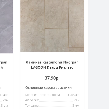
rpan
Ламинат Kastamonu Floorpan
ый
LAGOON Кварц Риальто
37.90р.
и
Основные характеристики
 класс
Класс износостойкости:
33 класс
Есть
4V фаска:
Есть
8 мм
Толщина:
8 мм