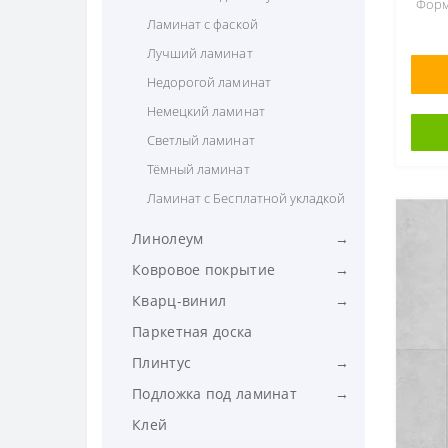
Форм
Ламинат с фаской
Лучший ламинат
Недорогой ламинат
Немецкий ламинат
Светлый ламинат
Тёмный ламинат
Ламинат с Бесплатной укладкой
Линолеум
линолеум Толстый
Ковровое покрытие
линолеум Бытовой
Ковровое покрытие Бытовое
Кварц-винил
Линолеум для кухни
Ковровое покрытие
Виниловый пол Замковой
Паркетная доска
Коммерческое
линолеум Лучший
Виниловый пол Клеевой
Плинтус
Ковровые дорожки
линолеум Недорогой
Виниловый пол с Фаской
Плинтус ПВХ
Подложка под ламинат
Ковролин высокий ворс
линолеум ПВХ
Виниловый пол под Доски
Плинтус 100мм
подложка из вспененного
Клей
Ковролин для дома
линолеум Под плитку
Полиэтилена
Виниловый пол под Плитку
Плинтус 58мм (сапожок)