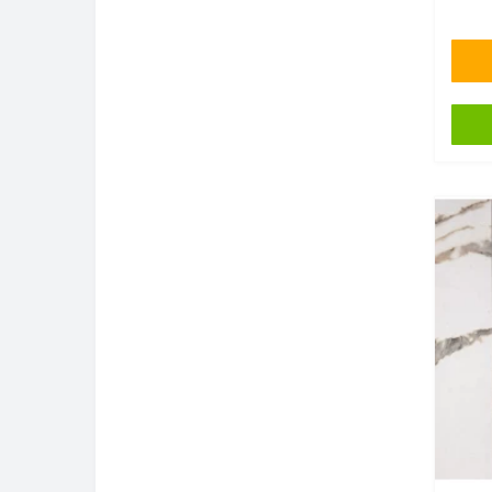
Страна ввоза
Германия
18
РФ
8
Сборка
По рядам
11
Поштучно
15
Толщина
Все
8мм
26