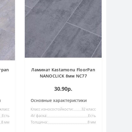
rpan
Ламинат Kastamonu FloorPan
NANOCLICK 8мм NC77
Куберит
30.90р.
и
Основные характеристики
 класс
Класс износостойкости:
32 класс
Есть
4V фаска:
Есть
8 мм
Толщина:
8 мм