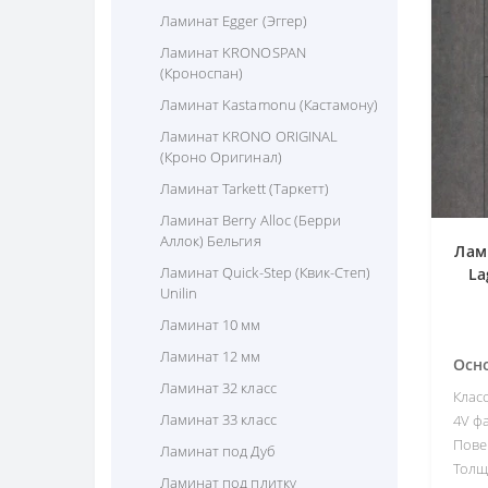
Ламинат Egger (Эггер)
Ламинат KRONOSPAN
(Кроноспан)
Ламинат Kastamonu (Кастамону)
Ламинат KRONO ORIGINAL
(Кроно Оригинал)
Ламинат Tarkett (Таркетт)
Ламинат Berry Alloc (Берри
Аллок) Бельгия
Лам
Ламинат Quick-Step (Квик-Степ)
La
Unilin
Ламинат 10 мм
Ламинат 12 мм
Осн
Ламинат 32 класс
Клас
Ламинат 33 класс
4V фа
Пове
Ламинат под Дуб
Толщ
Ламинат под плитку