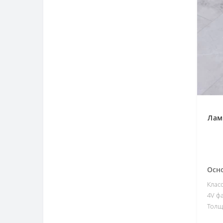
Лам
Осн
Клас
4V фа
Толщ