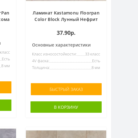
rPan
Ламинат Kastamonu Floorpan
хома
Color Block Лунный Нефрит
1201
37.90р.
и
Основные характеристики
 класс
Класс износостойкости:
33 класс
Есть
4V фаска:
Есть
8 мм
Толщина:
8 мм
БЫСТРЫЙ ЗАКАЗ
В КОРЗИНУ