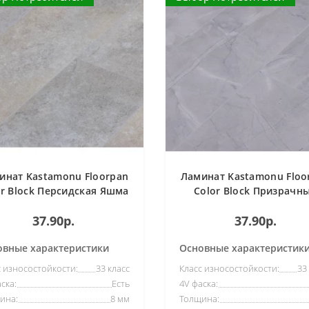
инат Kastamonu Floorpan
Ламинат Kastamonu Floo
or Block Персидская Яшма
Color Block Призрачн
1203
Оникс 1205
37.90р.
37.90р.
овные характеристики
Основные характеристик
с износостойкости:
33 класс
Класс износостойкости:
33
ска:
Есть
4V фаска:
ина:
8 мм
Толщина: