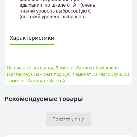
вдыхании, по шкале от A+ (очень
низкий уровень выбросов) до С
(высокий уровень выбросов).
Характеристики
КЛАСС ИЗНОСОСТОЙКОСТИ
Класс износостойкости
33 класс
Напольные покрытия
,
Ламинат
,
Ламинат Kastamonu
(Кастамону)
,
Ламинат под Дуб
,
Ламинат 33 класс
,
Лучший
НАЛИЧИЕ ФАСКИ
ламинат
,
Ламинат с фаской
4V фаска
Есть
Рекомендуемые товары
ТОЛЩИНА
Толщина
8 мм
Показать еще
ФОРМА
Форма
Узкая доска