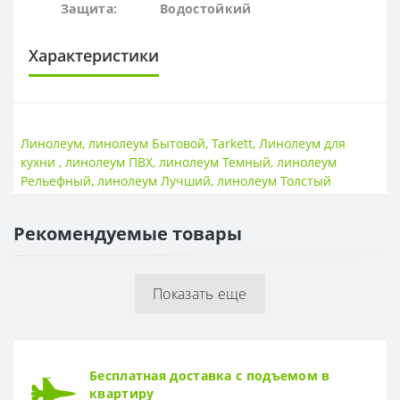
Защита:
Водостойк
ий
Характеристики
ОСНОВА
Основа
Пена+текстиль
Линолеум
,
линолеум Бытовой
,
Tarkett
,
Линолеум для
кухни
,
линолеум ПВХ
,
линолеум Темный
,
линолеум
ПОВЕРХНОСТЬ
Рельефный
,
линолеум Лучший
,
линолеум Толстый
Поверхность
Рельефная
Рекомендуемые товары
ТОЛЩИНА
Толщина
3,7 мм
Показать еще
ТОЛЩИНА ЗАЩИТНОГО СЛОЯ
Толщина защитного слоя
0,5 мм
ФОРМА
Бесплатная доставка с подъемом в
Форма
Доска
квартиру