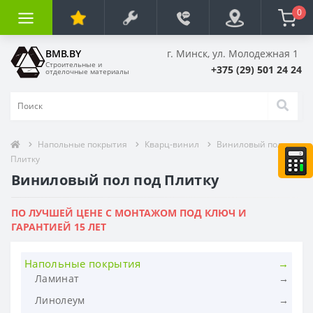
0
BMB.BY
г. Минск, ул. Молодежная 1
Строительные и
+375 (29) 501 24 24
отделочные материалы
Напольные покрытия
Кварц-винил
Виниловый пол под
Плитку
Виниловый пол под Плитку
ПО ЛУЧШЕЙ ЦЕНЕ С МОНТАЖОМ ПОД КЛЮЧ И
ГАРАНТИЕЙ 15 ЛЕТ
Напольные покрытия
Ламинат
Ламинат Agt (Эгт)
Линолеум
Ламинат Classen (Классен) Германия