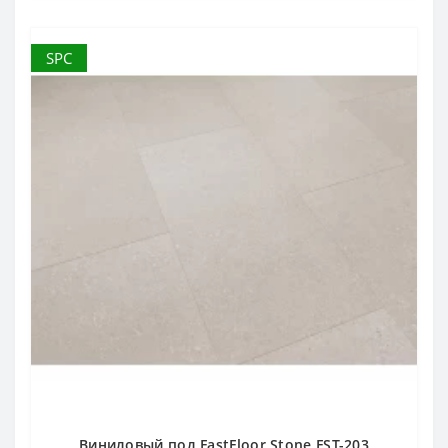
SPC
Виниловый пол FastFloor Stone FST-203