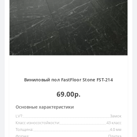
Виниловый пол FastFloor Stone FST-214
69.00р.
Основные характеристики
LVT:
Замок
Класс износостойкости:
43 класс
Толщина:
4.0 мм
Форма:
Плитка