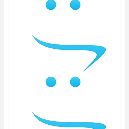
Vigart
1
Стандарт
1
Basso
8
Flash
8
Prime
8
Citytex
14
FRESH
6
Идилия Нова
16
LEADER
6
Парма
1
FORUM
57
PREMIUM
5
Atmosphere
11
WIZZART
6