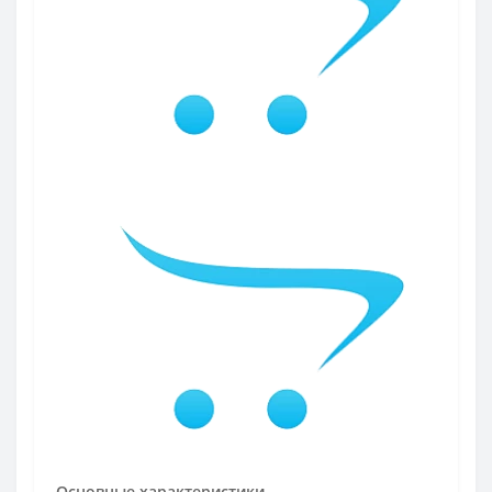
PIETRO 5М
1
SUPREME 5М
1
STRONG PLUS
10
Diva
6
Optimal
3
VECTOR
3
Discovery
2
Eruption
10
Evolution
3
Triumf
7
Версаль
6
Primo Plus
12
ACCZENT PRO
17
ECOTEX
15
Основные характеристики