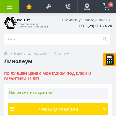
0
BMB.BY
г. Минск, ул. Молодежная 1
Строительные и
+375 (29) 501 24 24
отделочные материалы
Напольные покрытия
Линолеум
Линолеум
ПО ЛУЧШЕЙ ЦЕНЕ С МОНТАЖОМ ПОД КЛЮЧ И
ГАРАНТИЕЙ 15 ЛЕТ
Напольные покрытия
Ламинат
Ламинат Agt (Эгт)
Линолеум
Фильтр товаров
Ламинат Classen (Классен) Германия
линолеум Толстый
Ковровое покрытие