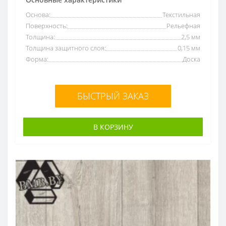
Основа:
Текстильная
Поверхность:
Рельефная
Толщина:
2,5 мм
Толщина защитного слоя:
0,15 мм
Форма:
Доска
БЫСТРЫЙ ЗАКАЗ
В КОРЗИНУ