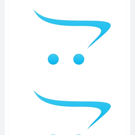
3.8мм
6
Master
6
4.0мм
27
Megapolis
4
4.4мм
8
Neotex
7
4.5мм
25
Orion
4
4.8мм
50
PARITEX
3
PERFECTO
6
Senator
6
SIGMA
19
Space
6
Spark
7
Stimul
14
Tempo plus
12
Texmark
6
Titan
6
Victoria
8