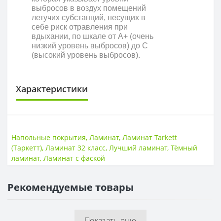
выбросов в воздух помещений
летучих субстанций, несущих в
себе риск отравления при
вдыхании, по шкале от A+ (очень
низкий уровень выбросов) до С
(высокий уровень выбросов).
Характеристики
КЛАСС ИЗНОСОСТОЙКОСТИ
Класс износостойкости
32 класс
Напольные покрытия
,
Ламинат
,
Ламинат Tarkett
(Таркетт)
,
Ламинат 32 класс
,
Лучший ламинат
,
Тёмный
НАЛИЧИЕ ФАСКИ
ламинат
,
Ламинат с фаской
4V фаска
Есть
Рекомендуемые товары
ПОВЕРХНОСТЬ
Поверхность
Рельефная
Показать еще