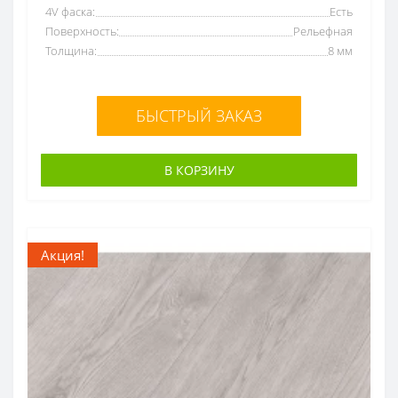
4V фаска:
Есть
Поверхность:
Рельефная
Толщина:
8 мм
БЫСТРЫЙ ЗАКАЗ
В КОРЗИНУ
Акция!