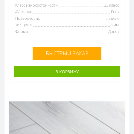
Класс износостойкости:
33 класс
4V фаска:
Есть
Поверхность:
Гладкая
Толщина:
8 мм
Форма:
Доска
БЫСТРЫЙ ЗАКАЗ
В КОРЗИНУ