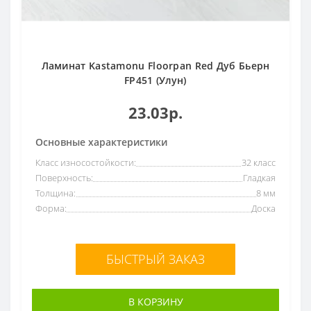
Гладкая
213
Все
7мм
7
8мм
290
Ламинат Kastamonu Floorpan Red Дуб Бьерн
FP451 (Улун)
9мм
9
10мм
36
23.03р.
12мм
21
Основные характеристики
Класс износостойкости:
32 класс
Поверхность:
Гладкая
Толщина:
8 мм
Форма:
Доска
БЫСТРЫЙ ЗАКАЗ
В КОРЗИНУ