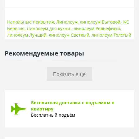
ОСНОВА
Основа
Двойная
Напольные покрытия
,
Линолеум
,
линолеум Бытовой
,
IVC
Бельгия
,
Линолеум для кухни
,
линолеум Рельефный
,
ПОВЕРХНОСТЬ
линолеум Лучший
,
линолеум Светлый
,
линолеум Толстый
Поверхность
Гладкая
Рекомендуемые товары
ТОЛЩИНА
Толщина
4,0 мм
Показать еще
ТОЛЩИНА ЗАЩИТНОГО СЛОЯ
Толщина защитного слоя
0,4 мм
ФОРМА
Бесплатная доставка с подъемом в
Форма
Доска
квартиру
Бесплатный подъём