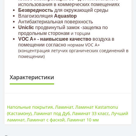
использования в коммерческих помещениях
Безвредность
для окружающей среды
Влагоизоляция
Aquastop
Антибактериальная поверхность
Uniclic
продвинутый замок -защелка по
и торцам
продольным сторонам
VOC A+ - наивысшее качество
воздуха в
нормам VOC A+
помещении
согласно
(концентрация летучих органических соединений в
помещении)
Характеристики
КЛАСС ИЗНОСОСТОЙКОСТИ
Класс износостойкости
33 класс
Напольные покрытия
,
Ламинат
,
Ламинат Kastamonu
(Кастамону)
,
Ламинат под Дуб
,
Ламинат 33 класс
,
Лучший
НАЛИЧИЕ ФАСКИ
ламинат
,
Ламинат с фаской
,
Ламинат 10 мм
4V фаска
Есть