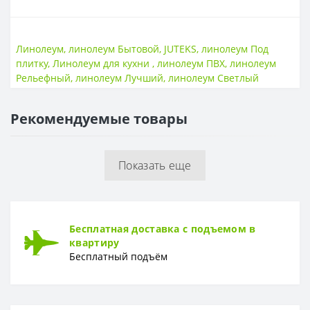
ОСНОВА
Основа
Вспененная
Линолеум
,
линолеум Бытовой
,
JUTEKS
,
линолеум Под
плитку
,
Линолеум для кухни
,
линолеум ПВХ
,
линолеум
ПОВЕРХНОСТЬ
Рельефный
,
линолеум Лучший
,
линолеум Светлый
Поверхность
Гладкая
Рекомендуемые товары
ТОЛЩИНА
Толщина
2,4 мм
Показать еще
ТОЛЩИНА ЗАЩИТНОГО СЛОЯ
Толщина защитного слоя
0,6 мм
ФОРМА
Бесплатная доставка с подъемом в
Форма
Доска
квартиру
Бесплатный подъём