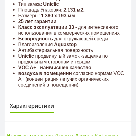
Тип замка:
Uniclic
Площадь Упаковки:
2,131 м2.
Размеры:
1 380 x 193 мм
25 лет гарантии
Класс эксплуатации 33 -
для интенсивного
использования в коммерческих помещениях
Безвредность
для окружающей среды
Влагоизоляция
Aquastop
Антибактериальная поверхность
Uniclic
продвинутый замок -защелка по
и торцам
продольным сторонам
VOC A+ - наивысшее качество
воздуха в помещении
согласно нормам VOC
A+ (концентрация летучих органических
соединений в помещении).
Характеристики
КЛАСС ИЗНОСОСТОЙКОСТИ
Класс износостойкости
33 класс
Напольные покрытия
,
Ламинат
,
Ламинат Kastamonu