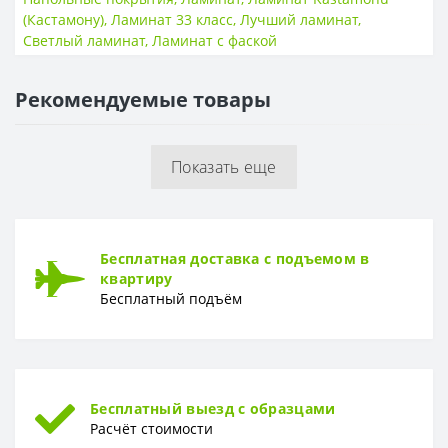
(Кастамону)
,
Ламинат 33 класс
,
Лучший ламинат
,
НАЛИЧИЕ ФАСКИ
Светлый ламинат
,
Ламинат с фаской
4V фаска
Есть
Рекомендуемые товары
ПОВЕРХНОСТЬ
Поверхность
Гладкая
Показать еще
ТОЛЩИНА
Толщина
8 мм
ФОРМА
Бесплатная доставка с подъемом в
Форма
Доска
квартиру
Бесплатный подъём
Бесплатный выезд с образцами
Расчёт стоимости