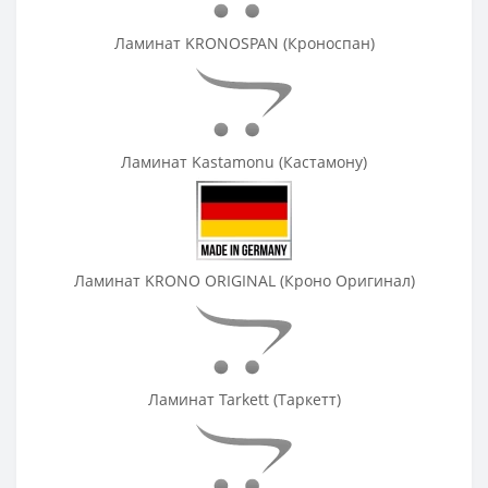
Гладкая
134
Все
Ламинат KRONOSPAN (Кроноспан)
7мм
4
8мм
305
9мм
9
10мм
Ламинат Kastamonu (Кастамону)
31
12мм
19
Ламинат KRONO ORIGINAL (Кроно Оригинал)
Ламинат Tarkett (Таркетт)