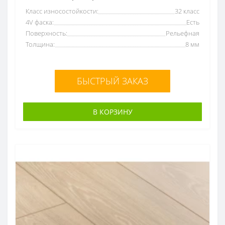
Класс износостойкости:
32 класс
4V фаска:
Есть
Поверхность:
Рельефная
Толщина:
8 мм
БЫСТРЫЙ ЗАКАЗ
В КОРЗИНУ