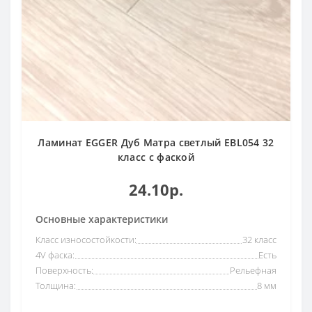
Ламинат EGGER Дуб Матра светлый EBL054 32
класс с фаской
24.10р.
Основные характеристики
Класс износостойкости:
32 класс
4V фаска:
Есть
Поверхность:
Рельефная
Толщина:
8 мм