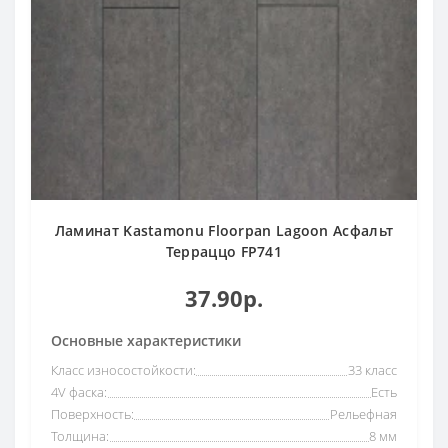
Ламинат Kastamonu Floorpan Lagoon Асфальт
Терраццо FP741
37.90р.
Основные характеристики
Класс износостойкости:
33 класс
4V фаска:
Есть
Поверхность:
Рельефная
Толщина:
8 мм