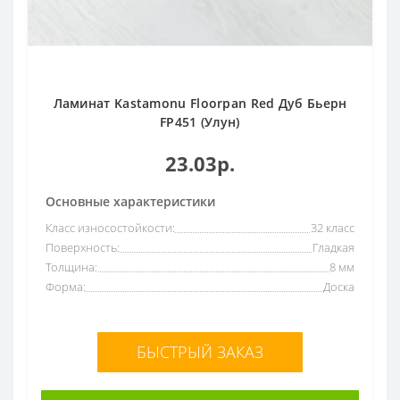
Высококачественный
20
Толщина
Гладкая
68
Все
Коллекция
7мм
1
Floorpan Yellow
1
8мм
119
Ламинат Kastamonu Floorpan Red Дуб Бьерн
Floorpan ArtFloor
1
FP451 (Улун)
10мм
7
23.03р.
Основные характеристики
Класс износостойкости:
32 класс
Поверхность:
Гладкая
Толщина:
8 мм
Форма:
Доска
БЫСТРЫЙ ЗАКАЗ