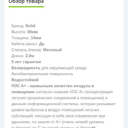
Обзор товара
Бренд:
Solid
Высота:
80мм
Толщина:
14мм
Кабель канал:
Да
Степень блеска:
Матовый
Длина:
2,0м
5 лет гарантии
Безвредность
для окружающей среды
Антибактериальная поверхность
Водостойкий
VOC A+ - наивысшее качество воздуха в
помещении
согласно нормам VOC A+ (концентрация
летучих органических соединений в помещении) и
данным информационной системы, которая указывает
уровни выбросов в воздух помещений летучих
субстанций, несущих в себе риск отравления при
вдыхании, по шкале от A+ (очень низкий уровень
выбросов) до С (высокий уровень выбросо
в).