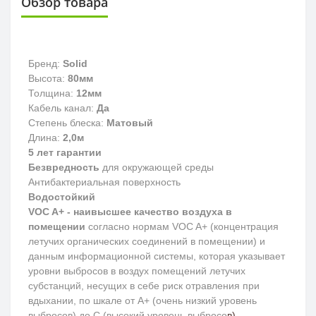
Обзор товара
Бренд:
Solid
Высота:
80мм
Толщина:
12мм
Кабель канал:
Да
Степень блеска:
Матовый
Длина:
2,0м
5 лет гарантии
Безвредность
для окружающей среды
Антибактериальная поверхность
Водостойкий
VOC A+ - наивысшее качество воздуха в
помещении
согласно нормам VOC A+ (концентрация
летучих органических соединений в помещении) и
данным информационной системы, которая указывает
уровни выбросов в воздух помещений летучих
субстанций, несущих в себе риск отравления при
вдыхании, по шкале от A+ (очень низкий уровень
выбросов) до С (высокий уровень выбросо
в).