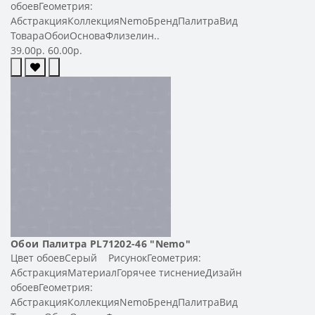
обоевГеометрия:
АбстракцияКоллекцияNemoБрендПалитраВид
ТовараОбоиОсноваФлизелин..
39.00р.
60.00р.
Обои Палитра PL71202-46 "Nemo"
Цвет обоевСерый РисунокГеометрия:
АбстракцияМатериалГорячее тиснениеДизайн
обоевГеометрия:
АбстракцияКоллекцияNemoБрендПалитраВид