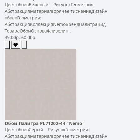
Цвет обоевБежевый РисунокГеометрия:
АбстракцияМатериалГорячее тиснениеДизайн
обоевГеометрия:
АбстракцияКоллекцияNemoБрендПалитраВид
ТовараОбоиОсноваФлизелин..
39.00р.
60.00р.
Обои Палитра PL71202-44 "Nemo"
Цвет обоевСерый РисунокГеометрия:
АбстракцияМатериалГорячее тиснениеДизайн