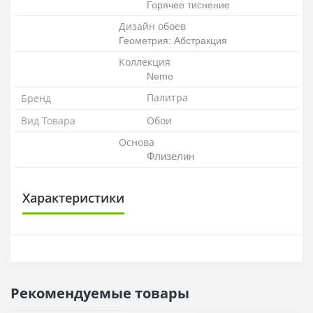
Горячее тиснение
Дизайн обоев
Геометрия: Абстракция
Коллекция
Nemo
Палитра
Бренд
Вид Товара
Обои
Основа
Флизелин
Характеристики
ОСНОВА
Основа
Флизелиновая
Рекомендуемые товары
РАППОРТ
Раппорт
16 см