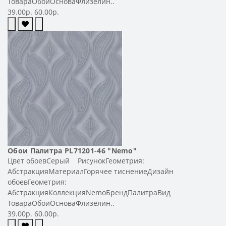
ТовараОбоиОсноваФлизелин..
39.00р.
60.00р.
Обои Палитра PL71201-46 "Nemo"
Цвет обоевСерый РисунокГеометрия:
АбстракцияМатериалГорячее тиснениеДизайн
обоевГеометрия:
АбстракцияКоллекцияNemoБрендПалитраВид
ТовараОбоиОсноваФлизелин..
39.00р.
60.00р.