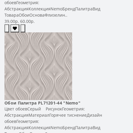
обоевГеометрия:
АбстракцияКоллекцияNemoБрендПалитраВид
ТовараОбоиОсноваФлизелин..
39.00р.
60.00р.
Обои Палитра PL71201-44 "Nemo"
Цвет обоевСерый РисунокГеометрия:
АбстракцияМатериалГорячее тиснениеДизайн
обоевГеометрия:
АбстракцияКоллекцияNemoБрендПалитраВид