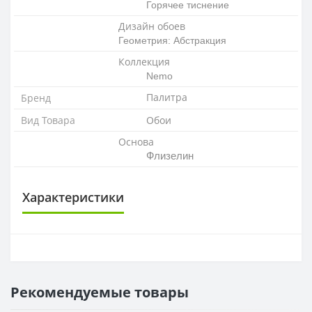
Горячее тиснение
Дизайн обоев
Геометрия: Абстракция
Коллекция
Nemo
Палитра
Бренд
Вид Товара
Обои
Основа
Флизелин
Характеристики
ОСНОВА
Основа
Флизелиновая
Рекомендуемые товары
РАППОРТ
Раппорт
32 см