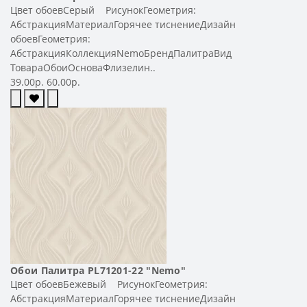
Цвет обоевСерый РисунокГеометрия:
АбстракцияМатериалГорячее тиснениеДизайн
обоевГеометрия:
АбстракцияКоллекцияNemoБрендПалитраВид
ТовараОбоиОсноваФлизелин..
39.00р.
60.00р.
Обои Палитра PL71201-22 "Nemo"
Цвет обоевБежевый РисунокГеометрия:
АбстракцияМатериалГорячее тиснениеДизайн