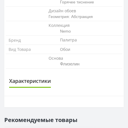
Горячее тиснение
Дизайн обоев
Геометрия: Абстракция
Коллекция
Nemo
Палитра
Бренд
Вид Товара
Обои
Основа
Флизелин
Характеристики
ОСНОВА
Основа
Флизелиновая
Рекомендуемые товары
РАППОРТ
Раппорт
16 см