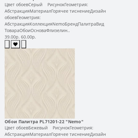
Цвет обоевСерый РисунокГеометрия:
АбстракцияМатериалГорячее тиснениеДизайн
обоевГеометрия:
АбстракцияКоллекцияNemoБрендПалитраВид
ТовараОбоиОсноваФлизелин..
39.00р.
60.00р.
Обои Палитра PL71201-22 "Nemo"
Цвет обоевБежевый РисунокГеометрия:
АбстракцияМатериалГорячее тиснениеДизайн