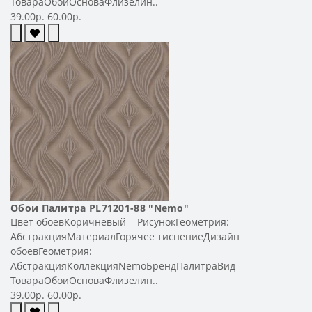
ТовараОбоиОсноваФлизелин..
39.00р.
60.00р.
Обои Палитра PL71201-88 "Nemo"
Цвет обоевКоричневый РисунокГеометрия:
АбстракцияМатериалГорячее тиснениеДизайн
обоевГеометрия:
АбстракцияКоллекцияNemoБрендПалитраВид
ТовараОбоиОсноваФлизелин..
39.00р.
60.00р.