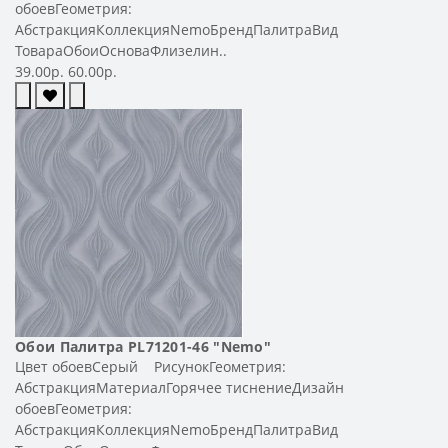
обоевГеометрия:
АбстракцияКоллекцияNemoБрендПалитраВид
ТовараОбоиОсноваФлизелин..
39.00р.
60.00р.
Обои Палитра PL71201-46 "Nemo"
Цвет обоевСерый РисунокГеометрия:
АбстракцияМатериалГорячее тиснениеДизайн
обоевГеометрия:
АбстракцияКоллекцияNemoБрендПалитраВид