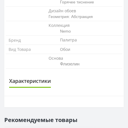
Горячее тиснение
Дизайн обоев
Геометрия: Абстракция
Коллекция
Nemo
Палитра
Бренд
Вид Товара
Обои
Основа
Флизелин
Характеристики
ОСНОВА
Основа
Флизелиновая
Рекомендуемые товары
РАППОРТ
Раппорт
32 см