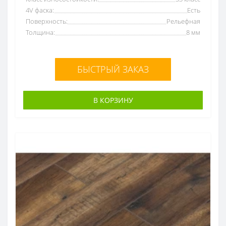
4V фаска:
Есть
Поверхность:
Рельефная
Толщина:
8 мм
БЫСТРЫЙ ЗАКАЗ
В КОРЗИНУ