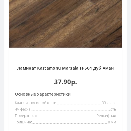
Ламинат Kastamonu Marsala FP504 Дуб Аман
37.90р.
Основные характеристики
Класс износостойкости:
33 класс
4V фаска:
Есть
Поверхность:
Рельефная
Толщина:
8 мм