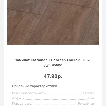
Ламинат Kastamonu Floorpan Emerald FP570
Дуб Дэвис
47.90р.
Основные характеристики
Класс износостойкости:
33 класс
4V фаска:
Есть
Поверхность:
Рельефная