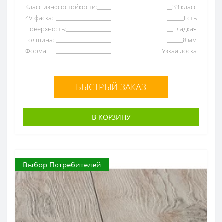
Класс износостойкости:
33 класс
4V фаска:
Есть
Поверхность:
Гладкая
Толщина:
8 мм
Форма:
Узкая доска
БЫСТРЫЙ ЗАКАЗ
В КОРЗИНУ
Выбор Потребителей