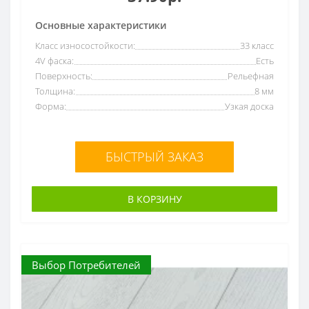
Основные характеристики
Класс износостойкости:
33 класс
4V фаска:
Есть
Поверхность:
Рельефная
Толщина:
8 мм
Форма:
Узкая доска
БЫСТРЫЙ ЗАКАЗ
В КОРЗИНУ
Выбор Потребителей