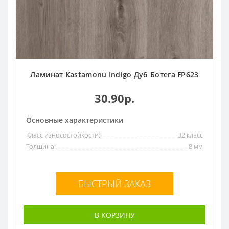
Гладкая
68
РФ
123
Толщина
Все
Коллекция
7мм
1
Floorpan Yellow
1
8мм
119
Ламинат Kastamonu Indigo Дуб Ботега FP623
Floorpan ArtFloor
1
10мм
7
30.90р.
Основные характеристики
Класс износостойкости:
32 класс
Толщина:
8 мм
БЫСТРЫЙ ЗАКАЗ
В КОРЗИНУ