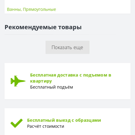
Размер
150х70 см
Ванны
,
Прямоугольные
ГЛУБИНА
Рекомендуемые товары
Глубина
39 см
МАТЕРИАЛ
Показать еще
Материал
Акрил
ГАРАНТИЯ
Гарантия
10 лет
Бесплатная доставка с подъемом в
квартиру
Бесплатный подъём
Бесплатный выезд с образцами
Расчёт стоимости