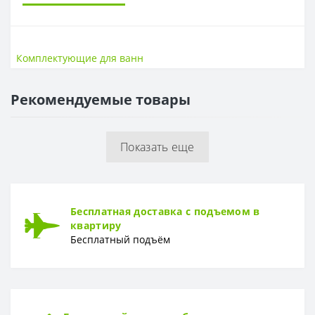
КОМПЛЕКТУЮЩИЕ ДЛЯ ВАНН
Высота, см
54
Комплектующие для ванн
Гарантия
2 года
Длина, см
70
Рекомендуемые товары
Коллекция
MITO RED
Показать еще
Бесплатная доставка с подъемом в
квартиру
Бесплатный подъём