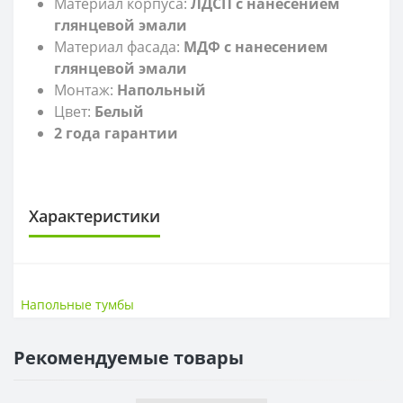
Материал корпуса:
ЛДСП с нанесением
глянцевой эмали
Материал фасада:
МДФ
с нанесением
глянцевой эмали
Монтаж:
Напольный
Цвет:
Белый
2 года гарантии
Характеристики
САНТЕХНИКА
Высота
72 см
Напольные тумбы
Ширина
46 см
Рекомендуемые товары