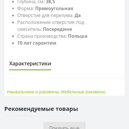
Глубина, см:
38,5
Форма:
Прямоугольная
Отверстие для перелива:
Да
Расположение отверстия под
смеситель:
Посередине
Страна производства:
Польша
10 лет гарантии
Характеристики
САНТЕХНИКА
Высота
16,5 см
Умывальники и раковины
,
Мебельные раковины
Страна
Польша
Ширина
50,5 см
Рекомендуемые товары
Показать еще