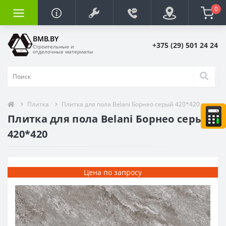
0
BMB.BY
+375 (29) 501 24 24
Строительные и
отделочные материалы
Плитка
Плитка для пола Belani Борнео серый 420*420
Плитка для пола Belani Борнео серый
420*420
Цена по запросу