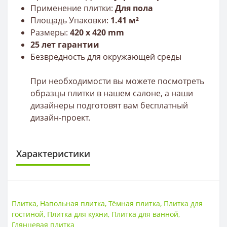
Применение плитки:
Для пола
Площадь Упаковки:
1.41 м²
Размеры:
420
х 420 mm
25 лет гарантии
Безвредность для окружающей среды
При необходимости вы можете посмотреть
образцы плитки в нашем салоне, а наши
дизайнеры подготовят вам бесплатный
дизайн-проект.
Характеристики
ПЛИТКА
Размер
420*420
Плитка
,
Напольная плитка
,
Тёмная плитка
,
Плитка для
Тип
Плитка
гостиной
,
Плитка для кухни
,
Плитка для ванной
,
Толщина
9 мм
Глянцевая плитка