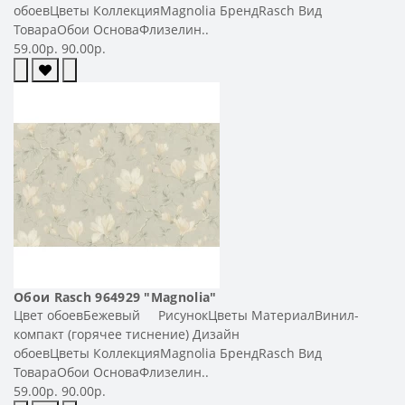
обоевЦветы КоллекцияMagnolia БрендRasch Вид
ТовараОбои ОсноваФлизелин..
59.00р.
90.00р.
Обои Rasch 964929 "Magnolia"
Цвет обоевБежевый РисунокЦветы МатериалВинил-
компакт (горячее тиснение) Дизайн
обоевЦветы КоллекцияMagnolia БрендRasch Вид
ТовараОбои ОсноваФлизелин..
59.00р.
90.00р.