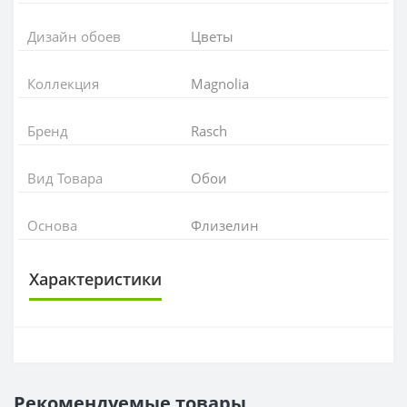
Дизайн обоев
Цветы
Коллекция
Magnolia
Бренд
Rasch
Вид Товара
Обои
Основа
Флизелин
Характеристики
ОСНОВА
Основа
Флизелиновая
Рекомендуемые товары
РАППОРТ