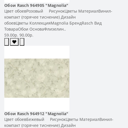
Обои Rasch 964905 "Magnolia"
Цвет обоевРозовый РисунокЦветы МатериалВинил-
компакт (горячее тиснение) Дизайн
обоевЦветы КоллекцияMagnolia БрендRasch Вид
ТовараОбои ОсноваФлизелин..
59.00р.
90.00р.
Обои Rasch 964912 "Magnolia"
Цвет обоевБежевый РисунокЦветы МатериалВинил-
компакт (горячее тиснение) Дизайн