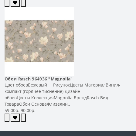
Обои Rasch 964936 "Magnolia"
Цвет обоевБежевый РисунокЦветы МатериалВинил-
компакт (горячее тиснение) Дизайн
обоевЦветы КоллекцияMagnolia БрендRasch Вид
ТовараОбои ОсноваФлизелин..
59.00р.
90.00р.