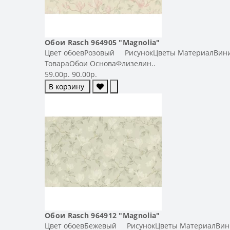
Обои Rasch 964905 "Magnolia"
Цвет обоевРозовый РисунокЦветы МатериалВинил-
ТовараОбои ОсноваФлизелин..
59.00р.
90.00р.
В корзину
Обои Rasch 964912 "Magnolia"
Цвет обоевБежевый РисунокЦветы МатериалВинил-