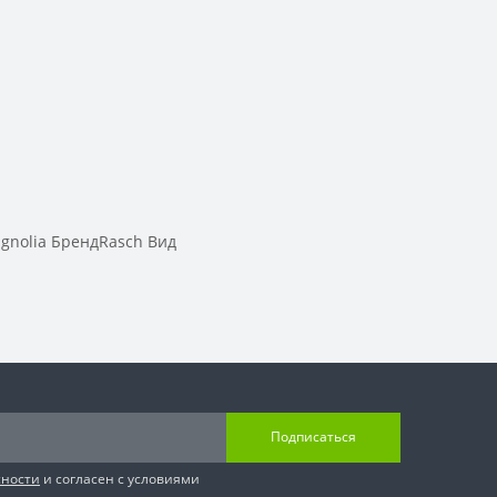
gnolia БрендRasch Вид
Подписаться
сности
и согласен с условиями