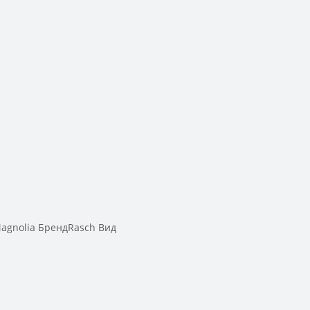
gnolia БрендRasch Вид