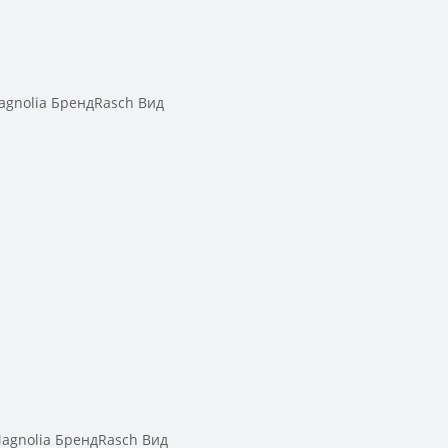
gnolia БрендRasch Вид
gnolia БрендRasch Вид