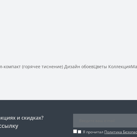
компакт (горячее тиснение) Дизайн обоевЦветы КоллекцияMa
акциях и скидках?
ссылку
Я прочитал
Политика Безопа