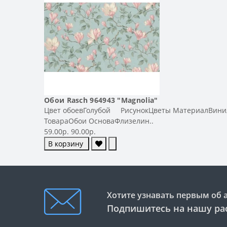
Обои Rasch 964943 "Magnolia"
Цвет обоевГолубой РисунокЦветы МатериалВинил-
ТовараОбои ОсноваФлизелин..
59.00р.
90.00р.
В корзину
Хотите узнавать первым об 
Подпишитесь на нашу ра