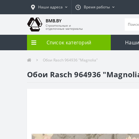
Наши адреса
Время работы
BMB.BY
Строительные и
отделочные материалы
Список категорий
Наши
Обои Rasch 964936 "Magnolia"
Обои Rasch 964936 "Magnoli