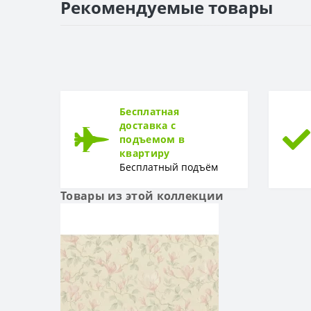
Рекомендуемые товары
Раппорт
РУЛОН
Рулон
ТИП
Тип
Бесплатная
доставка с
подъемом в
квартиру
Бесплатный подъём
Товары из этой коллекции