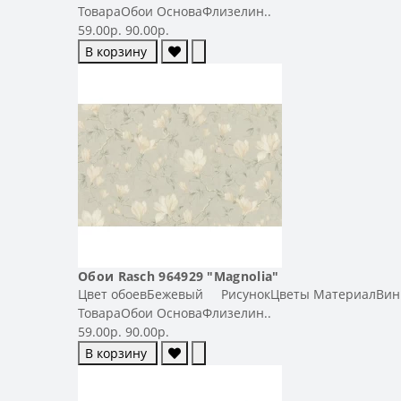
ТовараОбои ОсноваФлизелин..
59.00р.
90.00р.
В корзину
Обои Rasch 964929 "Magnolia"
Цвет обоевБежевый РисунокЦветы МатериалВинил-
ТовараОбои ОсноваФлизелин..
59.00р.
90.00р.
В корзину