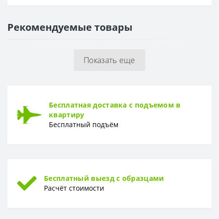
Основа
Флизелиновая
Рекомендуемые товары
РАППОРТ
Раппорт
0 см
Показать еще
РУЛОН
Рулон
0,53 x 10,05 м
ТИП
Бесплатная доставка с подъемом в
Тип
Винил-компакт
квартиру
Бесплатный подъём
Бесплатный выезд с образцами
Расчёт стоимости