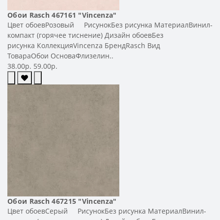
Обои Rasch 467161 "Vincenza"
Цвет обоевРозовый РисунокБез рисунка МатериалВинил-
компакт (горячее тиснение) Дизайн обоевБез
рисунка КоллекцияVincenza БрендRasch Вид
ТовараОбои ОсноваФлизелин..
38.00р.
59.00р.
Обои Rasch 467215 "Vincenza"
Цвет обоевСерый РисунокБез рисунка МатериалВинил-