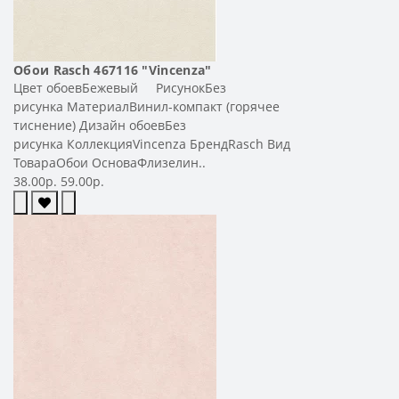
Обои Rasch 467116 "Vincenza"
Цвет обоевБежевый РисунокБез
рисунка МатериалВинил-компакт (горячее
тиснение) Дизайн обоевБез
рисунка КоллекцияVincenza БрендRasch Вид
ТовараОбои ОсноваФлизелин..
38.00р.
59.00р.