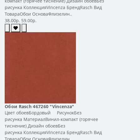
компакт (горячее тиснение) Дизайн обоевБез
рисунка КоллекцияVincenza БрендRasch Вид
ТовараОбои ОсноваФлизелин..
38.00р.
59.00р.
Обои Rasch 467260 "Vincenza"
Цвет обоевБордовый РисунокБез
рисунка МатериалВинил-компакт (горячее
тиснение) Дизайн обоевБез
рисунка КоллекцияVincenza БрендRasch Вид
ТовараОбои ОсноваФлизелин..