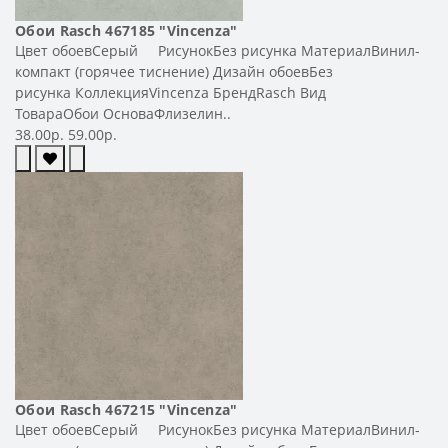
Обои Rasch 467185 "Vincenza"
Цвет обоевСерый РисунокБез рисунка МатериалВинил-
компакт (горячее тиснение) Дизайн обоевБез
рисунка КоллекцияVincenza БрендRasch Вид
ТовараОбои ОсноваФлизелин..
38.00р.
59.00р.
Обои Rasch 467215 "Vincenza"
Цвет обоевСерый РисунокБез рисунка МатериалВинил-