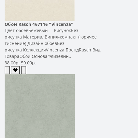
Обои Rasch 467116 "Vincenza"
Цвет обоевБежевый РисунокБез
рисунка МатериалВинил-компакт (горячее
тиснение) Дизайн обоевБез
рисунка КоллекцияVincenza БрендRasch Вид
ТовараОбои ОсноваФлизелин..
38.00р.
59.00р.