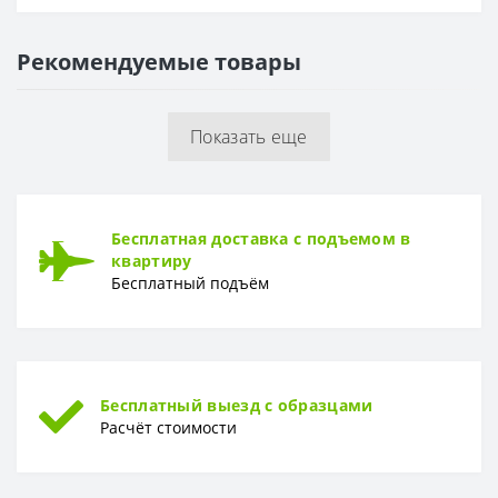
Основа
Флизелиновая
Рекомендуемые товары
РАППОРТ
Раппорт
0 см
Показать еще
РУЛОН
Рулон
0,53 x 10,05 м
ТИП
Бесплатная доставка с подъемом в
Тип
Винил-компакт
квартиру
Бесплатный подъём
Бесплатный выезд с образцами
Расчёт стоимости