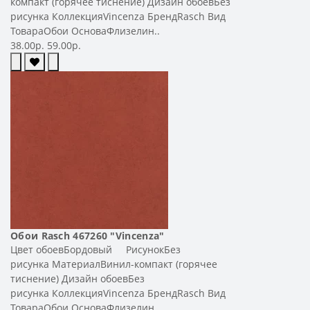
компакт (горячее тиснение) Дизайн обоевБез
рисунка КоллекцияVincenza БрендRasch Вид
ТовараОбои ОсноваФлизелин..
38.00р.
59.00р.
Обои Rasch 467260 "Vincenza"
Цвет обоевБордовый РисунокБез
рисунка МатериалВинил-компакт (горячее
тиснение) Дизайн обоевБез
рисунка КоллекцияVincenza БрендRasch Вид
ТовараОбои ОсноваФлизелин..