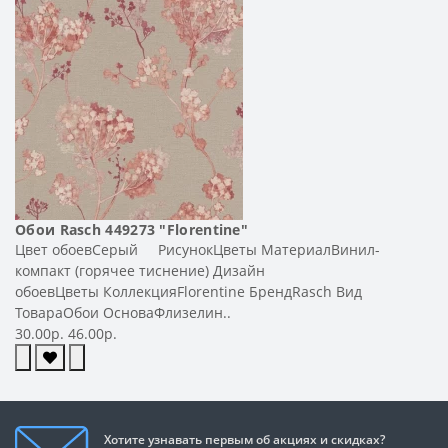
Обои Rasch 449273 "Florentine"
Цвет обоевСерый РисунокЦветы МатериалВинил-
компакт (горячее тиснение) Дизайн
обоевЦветы КоллекцияFlorentine БрендRasch Вид
ТовараОбои ОсноваФлизелин..
30.00р.
46.00р.
Хотите узнавать первым об акциях и скидках?