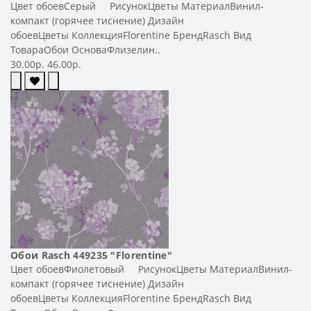
Цвет обоевСерый РисунокЦветы МатериалВинил-
компакт (горячее тиснение) Дизайн
обоевЦветы КоллекцияFlorentine БрендRasch Вид
ТовараОбои ОсноваФлизелин..
30.00р.
46.00р.
Обои Rasch 449235 "Florentine"
Цвет обоевФиолетовый РисунокЦветы МатериалВинил-
компакт (горячее тиснение) Дизайн
обоевЦветы КоллекцияFlorentine БрендRasch Вид