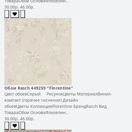
ТовараОбои ОсноваФлизелин..
30.00р.
46.00р.
Обои Rasch 449259 "Florentine"
Цвет обоевСерый РисунокЦветы МатериалВинил-
компакт (горячее тиснение) Дизайн
обоевЦветы КоллекцияFlorentine БрендRasch Вид
ТовараОбои ОсноваФлизелин..
30.00р.
46.00р.