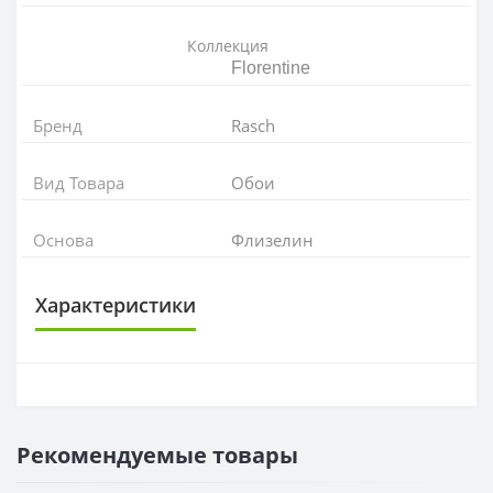
Коллекция
Florentine
Бренд
Rasch
Вид Товара
Обои
Основа
Флизелин
Характеристики
ОСНОВА
Основа
Флизелиновая
Рекомендуемые товары
РАППОРТ
Раппорт
0 см