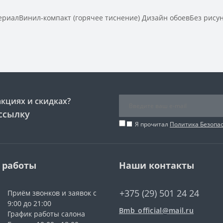
алВинил-компакт (горячее тиснение) Дизайн обоевБез рисунк
акциях и скидках?
ссылку
Я прочитал
Политика Безопа
 работы
Наши контакты
+375 (29) 501 24 24
Приём звонков и заявок с
9:00 до 21:00
Bmb_official@mail.ru
График работы салона