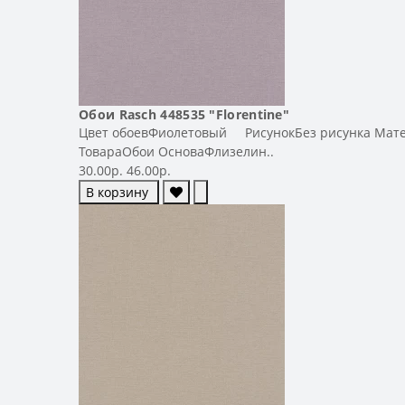
Обои Rasch 448535 "Florentine"
Цвет обоевФиолетовый РисунокБез рисунка Матери
ТовараОбои ОсноваФлизелин..
30.00р.
46.00р.
В корзину