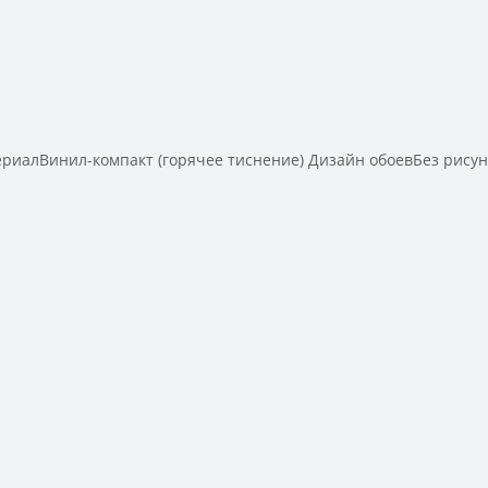
алВинил-компакт (горячее тиснение) Дизайн обоевБез рисунк