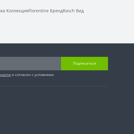
а КоллекцияFlorentine БрендRasch Вид
Подписаться
сности
и согласен с условиями