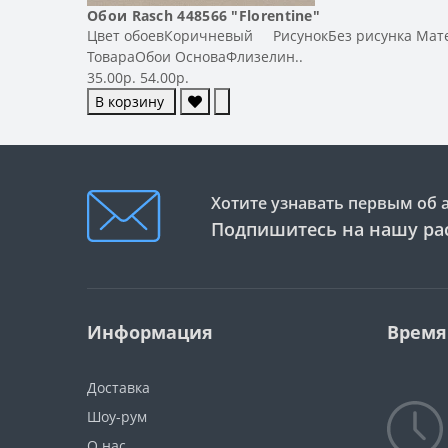
Обои Rasch 448566 "Florentine"
Цвет обоевКоричневый РисунокБез рисунка Матери
ТовараОбои ОсноваФлизелин..
35.00р.
54.00р.
В корзину
Хотите узнавать первым об 
Подпишитесь на нашу ра
Информация
Время
Доставка
Шоу-рум
О нас