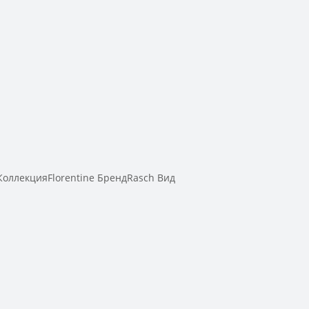
оллекцияFlorentine БрендRasch Вид