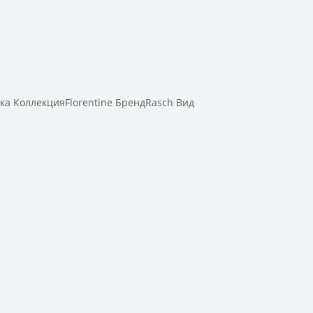
а КоллекцияFlorentine БрендRasch Вид