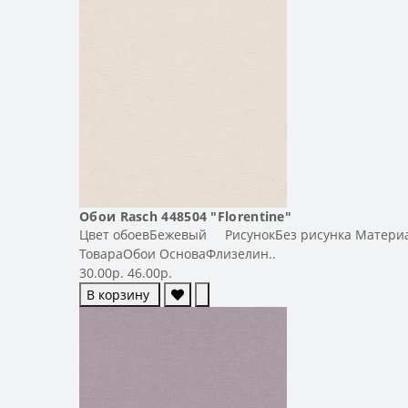
Обои Rasch 448504 "Florentine"
Цвет обоевБежевый РисунокБез рисунка МатериалВ
ТовараОбои ОсноваФлизелин..
30.00р.
46.00р.
В корзину