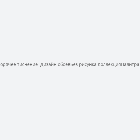
рячее тиснение Дизайн обоевБез рисунка КоллекцияПалитра