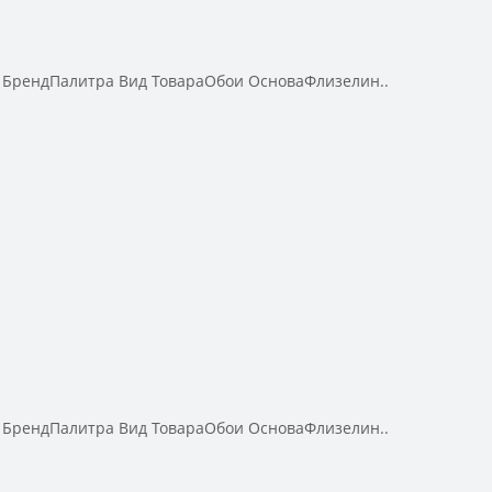
 БрендПалитра Вид ТовараОбои ОсноваФлизелин..
 БрендПалитра Вид ТовараОбои ОсноваФлизелин..