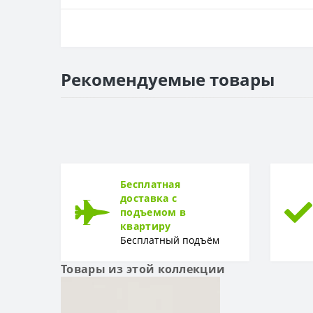
ОСНОВА
Основа
РАППОРТ
Рекомендуемые товары
Раппорт
РУЛОН
Рулон
ТИП
Тип
Бесплатная
доставка с
подъемом в
квартиру
Бесплатный подъём
Товары из этой коллекции