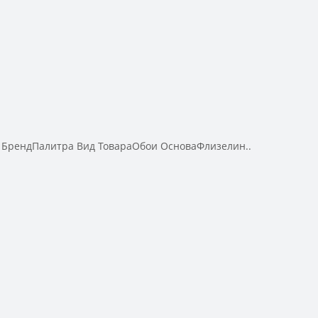
 БрендПалитра Вид ТовараОбои ОсноваФлизелин..