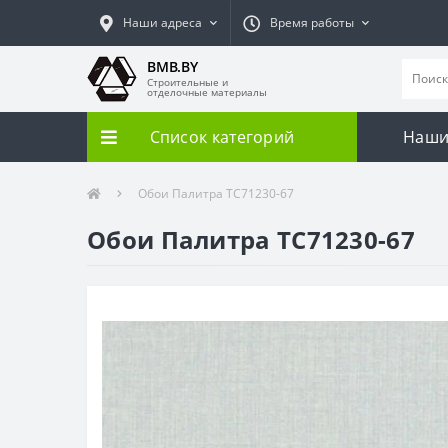
Наши адреса
Время работы
BMB.BY
Строительные и
отделочные материалы
Список категорий
Наши
Обои Палитра TC71230-67
Обои Палитра TC71230-67