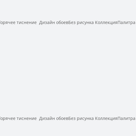
рячее тиснение Дизайн обоевБез рисунка КоллекцияПалитра
рячее тиснение Дизайн обоевБез рисунка КоллекцияПалитра