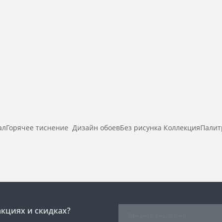
лГорячее тиснение Дизайн обоевБез рисунка КоллекцияПалит
акциях и скидках?