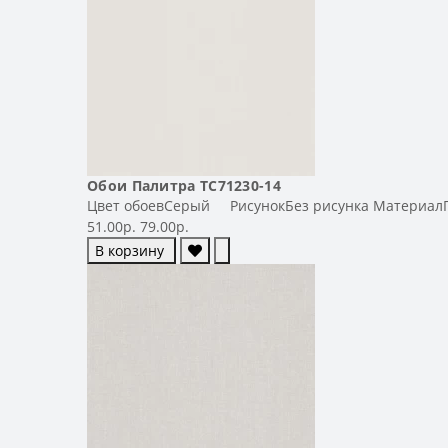
Обои Палитра TC71230-14
Цвет обоевСерый РисунокБез рисунка МатериалГо
51.00р.
79.00р.
В корзину