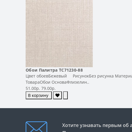
Обои Палитра TC71230-88
Цвет обоевБежевый РисунокБез рисунка Материа
ТовараОбои ОсноваФлизелин..
51.00р.
79.00р.
В корзину
Хотите узнавать первым об 