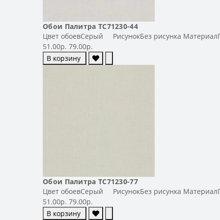
Обои Палитра TC71230-44
Цвет обоевСерый РисунокБез рисунка МатериалГо
51.00р.
79.00р.
В корзину
Обои Палитра TC71230-77
Цвет обоевСерый РисунокБез рисунка МатериалГо
51.00р.
79.00р.
В корзину