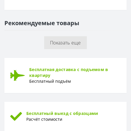
ОСНОВА
Основа
Флизелиновая
Рекомендуемые товары
РАППОРТ
Раппорт
0 см
Показать еще
РУЛОН
Рулон
1.06 x 10,05 м
ТИП
Бесплатная доставка с подъемом в
Тип
Горячее тиснение
квартиру
Бесплатный подъём
Бесплатный выезд с образцами
Расчёт стоимости