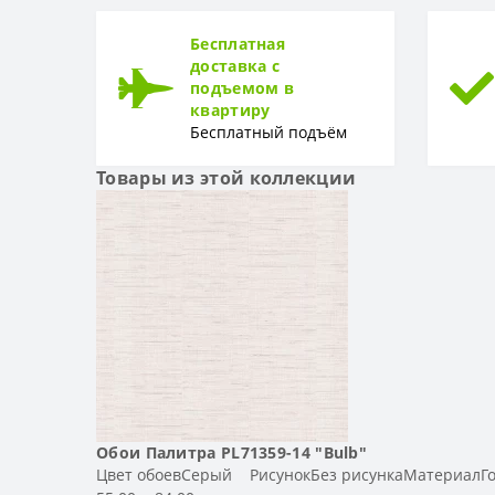
ТИП
Тип
Бесплатная
доставка с
подъемом в
квартиру
Бесплатный подъём
Товары из этой коллекции
Обои Палитра PL71359-14 "Bulb"
Цвет обоевСерый РисунокБез рисункаМатериалГо