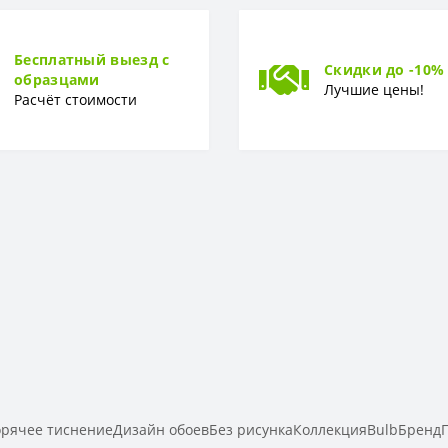
Горячее тиснение
Бесплатный выезд с
Скидки до -10%
образцами
Лучшие цены!
Расчёт стоимости
рячее тиснениеДизайн обоевБез рисункаКоллекцияBulbБренд