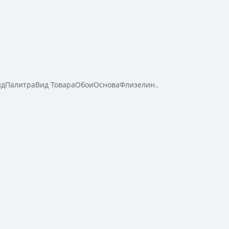
ндПалитраВид ТовараОбоиОсноваФлизелин..