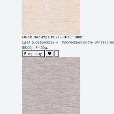
Обои Палитра PL71359-29 "Bulb"
Цвет обоевБежевый РисунокБез рисункаМатериал
55.00р.
84.00р.
В корзину