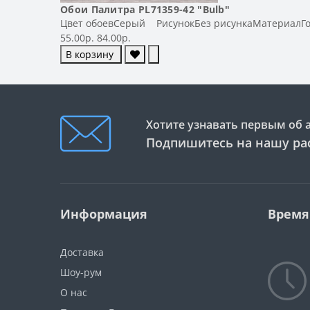
Обои Палитра PL71359-42 "Bulb"
Цвет обоевСерый РисунокБез рисункаМатериалГо
55.00р.
84.00р.
В корзину
Хотите узнавать первым об 
Подпишитесь на нашу ра
Информация
Время
Доставка
Шоу-рум
О нас