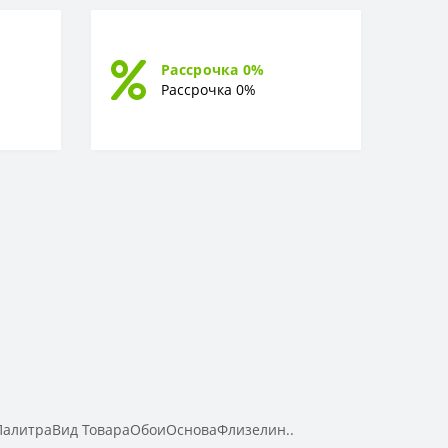
Рассрочка 0%
Рассрочка 0%
ПалитраВид ТовараОбоиОсноваФлизелин..