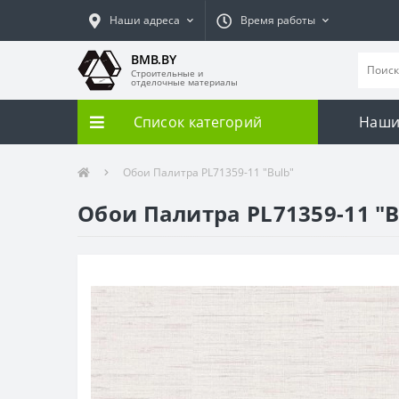
Наши адреса
Время работы
BMB.BY
Строительные и
отделочные материалы
Список категорий
Наши
Обои Палитра PL71359-11 "Bulb"
Обои Палитра PL71359-11 "B