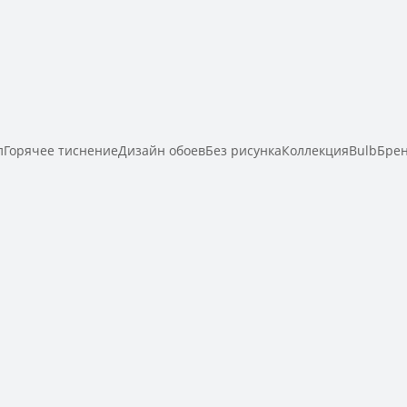
Горячее тиснениеДизайн обоевБез рисункаКоллекцияBulbБре