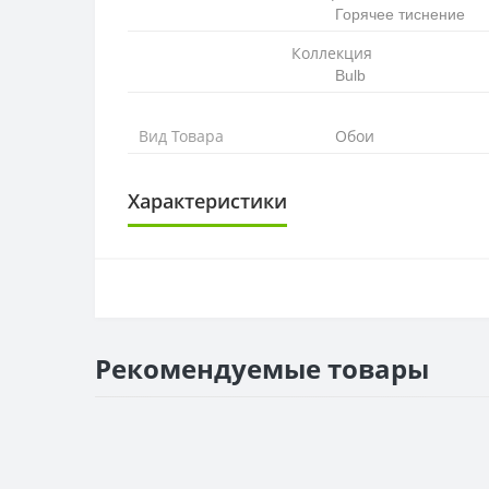
Горячее тиснение
Коллекция
Bulb
Вид Товара
Обои
Характеристики
ОСНОВА
Основа
РАППОРТ
Рекомендуемые товары
Раппорт
РУЛОН
Рулон