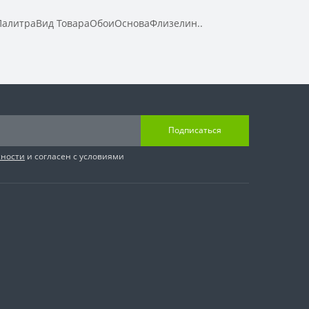
ПалитраВид ТовараОбоиОсноваФлизелин..
Подписаться
сности
и согласен с условиями