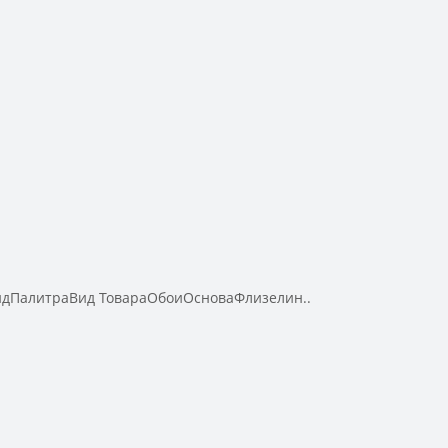
ндПалитраВид ТовараОбоиОсноваФлизелин..