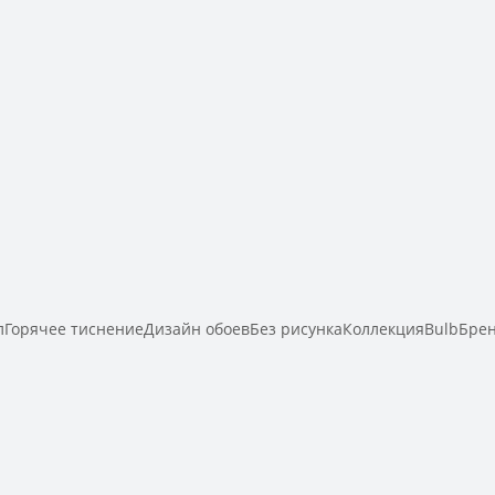
Горячее тиснениеДизайн обоевБез рисункаКоллекцияBulbБре