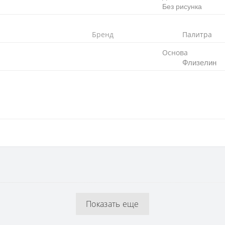
Без рисунка
Бренд
Палитра
Основа
Флизелин
Флизелиновая
64 см
Показать еще
1,06 x 10,05 м