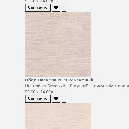
55.00р.
84.00р.
В корзину
Обои Палитра PL71359-24 "Bulb"
Цвет обоевБежевый РисунокБез рисункаМатериал
55.00р.
84.00р.
В корзину